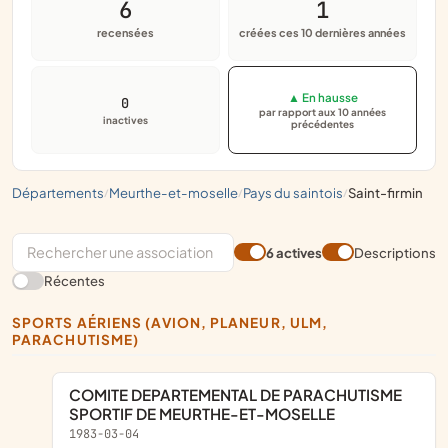
6
1
recensées
créées ces 10 dernières années
▲ En hausse
0
par rapport aux 10 années
inactives
précédentes
départements
meurthe-et-moselle
pays du saintois
saint-firmin
/
/
/
6 actives
Descriptions
Récentes
SPORTS AÉRIENS (AVION, PLANEUR, ULM,
PARACHUTISME)
COMITE DEPARTEMENTAL DE PARACHUTISME
SPORTIF DE MEURTHE-ET-MOSELLE
1983-03-04