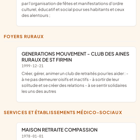
par l'organisation de fêtes et manifestations d'ordre
culturel, éducatif et social pour ses habitants et ceux
des alentours ;
FOYERS RURAUX
GENERATIONS MOUVEMENT - CLUB DES AINES
RURAUX DE ST FIRMIN
1999-12-21
créer, gérer, animer un club de retraités pour les aider : -
à ne pas demeurer oisifs et inactifs - à sortir de leur
solitude et se créer des relations - à se sentir solidaires
les uns des autres
SERVICES ET ÉTABLISSEMENTS MÉDICO-SOCIAUX
MAISON RETRAITE COMPASSION
1978-01-01