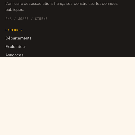
L'annuaire des associations françaises, construit sur les données
publiques.
RNA
/
JOAFE
/
SIRENE
EXPLORER
Départements
Explorateur
Annonces
Réseaux
POUR LES ASSOCIATIONS
Revendiquer sa fiche
Publier une annonce
Créer un réseau
Trouver un partenariat
ASSOCE
Associations inscrites