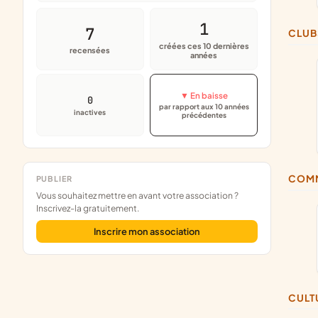
1
7
CLU
créées ces 10 dernières
recensées
années
▼ En baisse
0
par rapport aux 10 années
inactives
précédentes
COM
PUBLIER
Vous souhaitez mettre en avant votre association ?
Inscrivez-la gratuitement.
Inscrire mon association
CUL