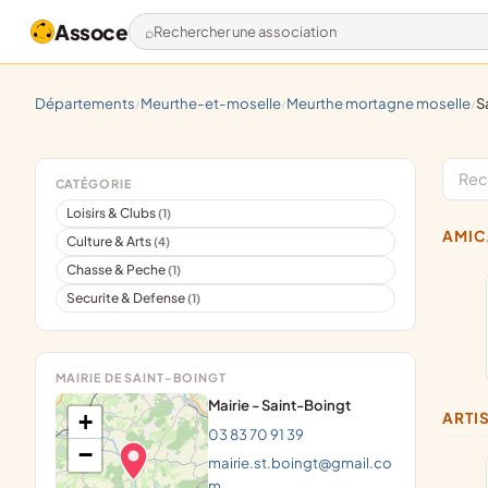
Assoce
Rechercher une association
départements
meurthe-et-moselle
meurthe mortagne moselle
/
/
/
CATÉGORIE
Loisirs & Clubs
(1)
AMI
Culture & Arts
(4)
Chasse & Peche
(1)
Securite & Defense
(1)
MAIRIE DE SAINT-BOINGT
Mairie - Saint-Boingt
+
ART
03 83 70 91 39
−
mairie.st.boingt@gmail.co
m