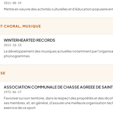
2011-08-19
mettre en oeuvre des activités culturelles et d'éducation populaire ent
NT CHORAL, MUSIQUE
WINTERHEARTED RECORDS
2013-10-15
le développement des musiques actuelles notamment par l'organisation de concerts, de tournées ou encore la production de
phonogrammes
SSE
ASSOCIATION COMMUNALE DE CHASSE AGREEE DE SAIN
1972-06-17
favoriser sur son territoire, dans le respect des propriètés et des récoltes, la repression du broconnage, l'éducation cynégétique de
ses membres, et, en général, d'assurer une meilleure organisation te
exercice de ce sport