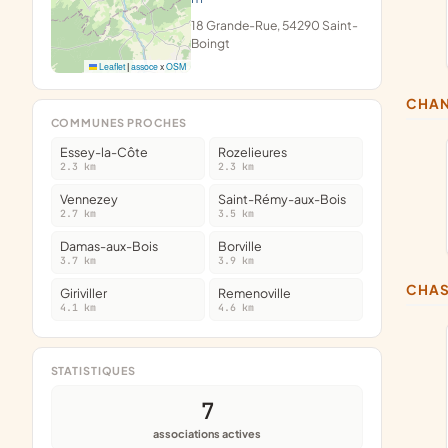
18 Grande-Rue, 54290 Saint-
Boingt
Leaflet
|
assoce
x
OSM
CHA
COMMUNES PROCHES
Essey-la-Côte
Rozelieures
2.3 km
2.3 km
Vennezey
Saint-Rémy-aux-Bois
2.7 km
3.5 km
Damas-aux-Bois
Borville
3.7 km
3.9 km
CHA
Giriviller
Remenoville
4.1 km
4.6 km
STATISTIQUES
7
associations actives