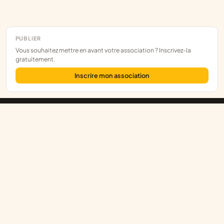
PUBLIER
Vous souhaitez mettre en avant votre association ? Inscrivez-la
gratuitement.
Inscrire mon association
Assoce
L'annuaire des associations françaises, construit sur les données
publiques.
RNA
/
JOAFE
/
SIRENE
EXPLORER
Départements
Explorateur
Annonces