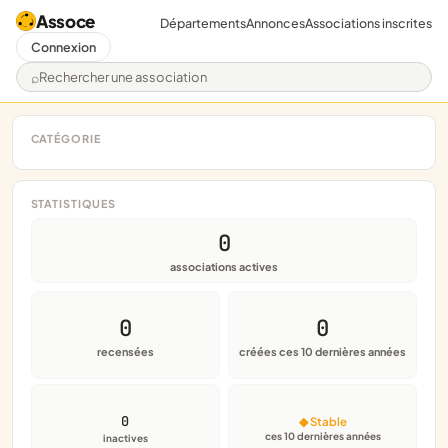
Assoce
Départements
Annonces
Associations inscrites
Connexion
Rechercher une association
CATÉGORIE
STATISTIQUES
0
associations actives
0
0
recensées
créées ces 10 dernières années
0
◆ Stable
ces 10 dernières années
inactives