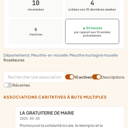
10
4
recensées
créées ces 10 dernières années
▲ En hausse
0
par rapport aux 10 années
inactives
précédentes
départements
meurthe-et-moselle
meurthe mortagne moselle
/
/
/
rozelieures
10 actives
Descriptions
Récentes
ASSOCIATIONS CARITATIVES À BUTS MULTIPLES
LA GRATUITERIE DE MARIE
2025-05-05
promouvoir la solidarité locale, le réemploi et la