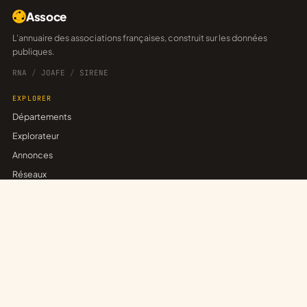
Assoce
L'annuaire des associations françaises, construit sur les données
publiques.
RNA
/
JOAFE
/
SIRENE
EXPLORER
Départements
Explorateur
Annonces
Réseaux
POUR LES ASSOCIATIONS
Revendiquer sa fiche
Publier une annonce
Créer un réseau
Trouver un partenariat
ASSOCE