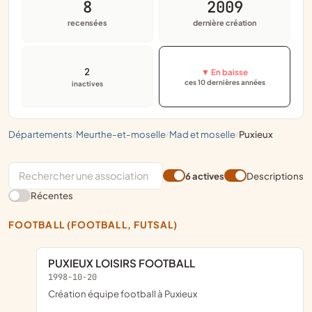
8
2009
recensées
dernière création
2
▼ En baisse
ces 10 dernières années
inactives
départements
meurthe-et-moselle
mad et moselle
puxieux
/
/
/
6 actives
Descriptions
Récentes
FOOTBALL (FOOTBALL, FUTSAL)
PUXIEUX LOISIRS FOOTBALL
1998-10-20
création équipe football à Puxieux