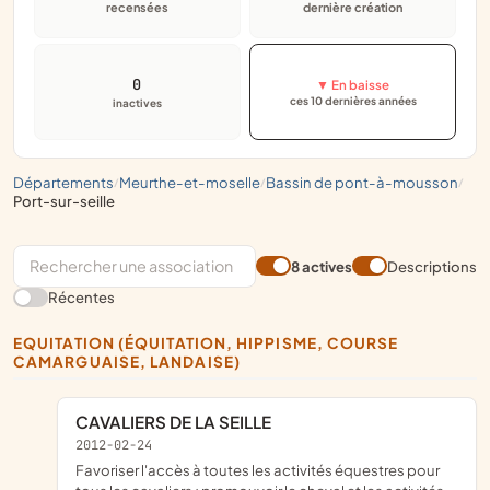
recensées
dernière création
0
▼ En baisse
ces 10 dernières années
inactives
départements
meurthe-et-moselle
bassin de pont-à-mousson
/
/
/
port-sur-seille
8 actives
Descriptions
Récentes
EQUITATION (ÉQUITATION, HIPPISME, COURSE
CAMARGUAISE, LANDAISE)
CAVALIERS DE LA SEILLE
2012-02-24
favoriser l'accès à toutes les activités équestres pour