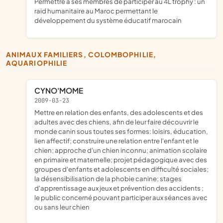
permettre à ses membres de participer au 4L trophy : un
raid humanitaire au Maroc permettant le
développement du système éducatif marocain
ANIMAUX FAMILIERS, COLOMBOPHILIE,
AQUARIOPHILIE
CYNO'MOME
2009-03-23
mettre en relation des enfants, des adolescents et des
adultes avec des chiens, afin de leur faire découvrir le
monde canin sous toutes ses formes: loisirs, éducation,
lien affectif; construire une relation entre l'enfant et le
chien; approche d'un chien inconnu; animation scolaire
en primaire et maternelle; projet pédagogique avec des
groupes d'enfants et adolescents en difficulté sociales;
la désensibilisation de la phobie canine; stages
d'apprentissage aux jeux et prévention des accidents ;
le public concerné pouvant participer aux séances avec
ou sans leur chien