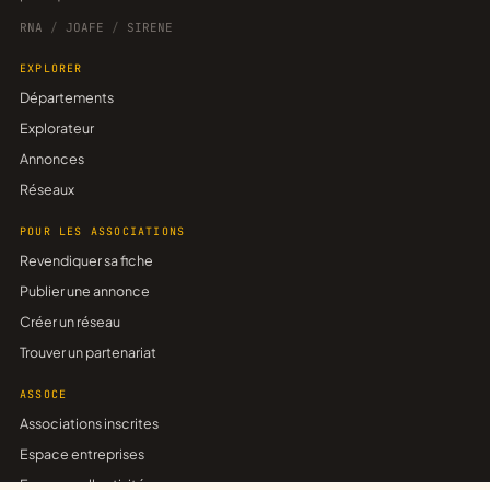
RNA
/
JOAFE
/
SIRENE
EXPLORER
Départements
Explorateur
Annonces
Réseaux
POUR LES ASSOCIATIONS
Revendiquer sa fiche
Publier une annonce
Créer un réseau
Trouver un partenariat
ASSOCE
Associations inscrites
Espace entreprises
Espace collectivités