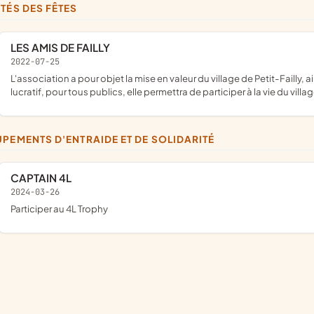
ITÉS DES FÊTES
LES AMIS DE FAILLY
2022-07-25
l'association a pour objet la mise en valeur du village de Petit-Failly, ainsi que son animation festive et culturelle et sportive. A but non
lucratif, pour tous publics, elle permettra de participer à la vie du villa
UPEMENTS D'ENTRAIDE ET DE SOLIDARITÉ
CAPTAIN 4L
2024-03-26
participer au 4L Trophy