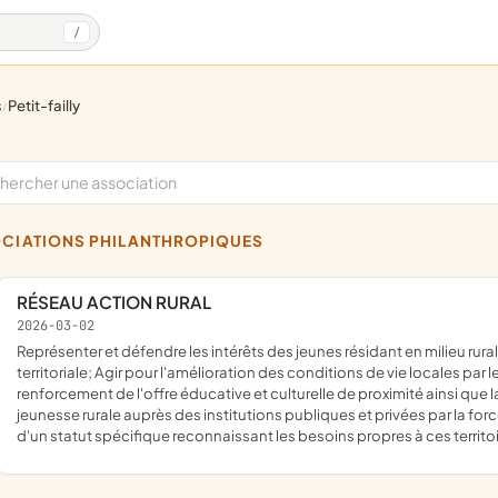
/
s
petit-failly
/
OCIATIONS PHILANTHROPIQUES
RÉSEAU ACTION RURAL
2026-03-02
représenter et défendre les intérêts des jeunes résidant en milieu rural afin de promouvoir l'égalité réelle des chances et l'équité
territoriale; Agir pour l'amélioration des conditions de vie locales pa
renforcement de l'offre éducative et culturelle de proximité ainsi que la
jeunesse rurale auprès des institutions publiques et privées par la forc
d'un statut spécifique reconnaissant les besoins propres à ces territo