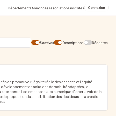
Connexion
Départements
Annonces
Associations inscrites
3 actives
Descriptions
Récentes
r le développement de solutions de mobilité adaptées, le
 lutte contre l'isolement social et numérique ; Porter la voix de la
e de proposition, la sensibilisation des décideurs et la création
ires