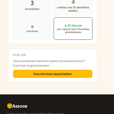
3
3
créées ces 10 dernières
recensées
années
▲ En hausse
0
par rapport aux 10 années
inactives
précédentes
PUBLIER
Vous souhaitez mettre en avant votre association ?
Inscrivez-la gratuitement.
Inscrire mon association
Assoce
L'annuaire des associations françaises,