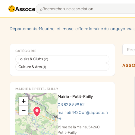
Assoce
Rechercher une association
départements
meurthe-et-moselle
terre lorraine du longuyonnai
/
/
CATÉGORIE
Loisirs & Clubs
(2)
ASS
Culture & Arts
(1)
MAIRIE DE PETIT-FAILLY
Mairie - Petit-Failly
+
03 82 89 99 52
−
mairie54420pf@laposte.n
et
15 rue de la Mairie, 54260
Petit-Failly