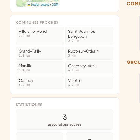
COM
Leaflet
|
assoce
x
OSM
COMMUNES PROCHES
Villers-le-Rond
Saint-Jean-lès-
2.2 km
Longuyon
2.7 km
Grand-Failly
Rupt-sur-Othain
2.8 km
3 km
GRO
Marville
Charency-Vezin
3.1 km
4.1 km
Colmey
Villette
4.4 km
4.7 km
STATISTIQUES
3
associations actives