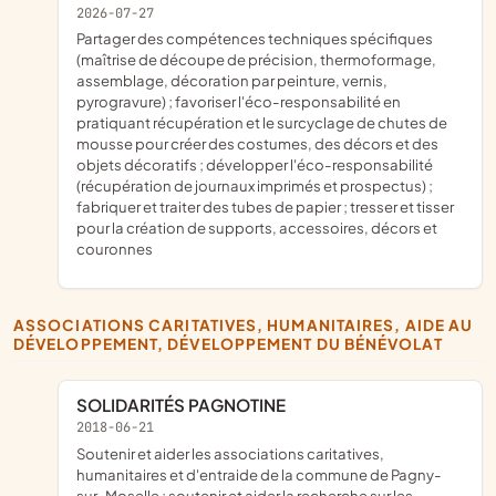
2026-07-27
partager des compétences techniques spécifiques
(maîtrise de découpe de précision, thermoformage,
assemblage, décoration par peinture, vernis,
pyrogravure) ; favoriser l'éco-responsabilité en
pratiquant récupération et le surcyclage de chutes de
mousse pour créer des costumes, des décors et des
objets décoratifs ; développer l'éco-responsabilité
(récupération de journaux imprimés et prospectus) ;
fabriquer et traiter des tubes de papier ; tresser et tisser
pour la création de supports, accessoires, décors et
couronnes
ASSOCIATIONS CARITATIVES, HUMANITAIRES, AIDE AU
DÉVELOPPEMENT, DÉVELOPPEMENT DU BÉNÉVOLAT
SOLIDARITÉS PAGNOTINE
2018-06-21
soutenir et aider les associations caritatives,
humanitaires et d'entraide de la commune de Pagny-
sur-Moselle ; soutenir et aider la recherche sur les