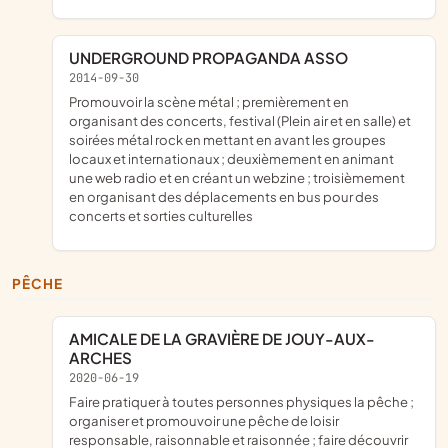
UNDERGROUND PROPAGANDA ASSO
2014-09-30
promouvoir la scène métal ; premièrement en
organisant des concerts, festival (Plein air et en salle) et
soirées métal rock en mettant en avant les groupes
locaux et internationaux ; deuxièmement en animant
une web radio et en créant un webzine ; troisièmement
en organisant des déplacements en bus pour des
concerts et sorties culturelles
PÊCHE
AMICALE DE LA GRAVIÈRE DE JOUY-AUX-
ARCHES
2020-06-19
faire pratiquer à toutes personnes physiques la pêche ;
organiser et promouvoir une pêche de loisir
responsable, raisonnable et raisonnée ; faire découvrir