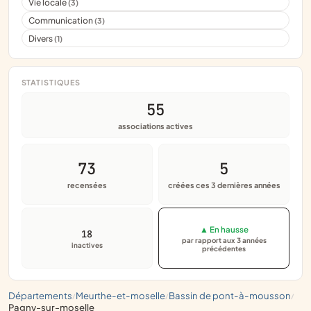
Vie locale
(3)
Communication
(3)
Divers
(1)
STATISTIQUES
55
associations actives
73
5
recensées
créées ces 3 dernières années
▲ En hausse
18
par rapport aux 3 années
inactives
précédentes
départements
meurthe-et-moselle
bassin de pont-à-mousson
/
/
/
pagny-sur-moselle