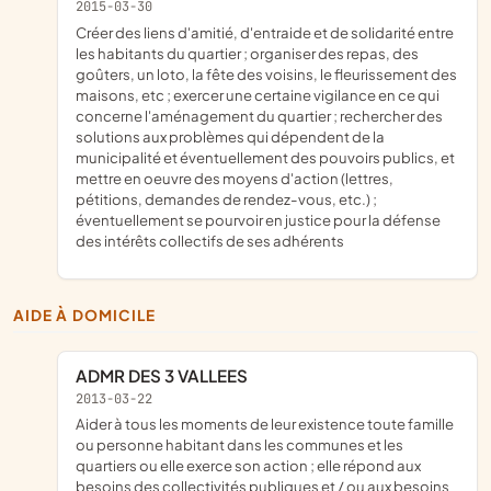
2015-03-30
créer des liens d'amitié, d'entraide et de solidarité entre
les habitants du quartier ; organiser des repas, des
goûters, un loto, la fête des voisins, le fleurissement des
maisons, etc ; exercer une certaine vigilance en ce qui
concerne l'aménagement du quartier ; rechercher des
solutions aux problèmes qui dépendent de la
municipalité et éventuellement des pouvoirs publics, et
mettre en oeuvre des moyens d'action (lettres,
pétitions, demandes de rendez-vous, etc.) ;
éventuellement se pourvoir en justice pour la défense
des intérêts collectifs de ses adhérents
AIDE À DOMICILE
ADMR DES 3 VALLEES
2013-03-22
aider à tous les moments de leur existence toute famille
ou personne habitant dans les communes et les
quartiers ou elle exerce son action ; elle répond aux
besoins des collectivités publiques et / ou aux besoins