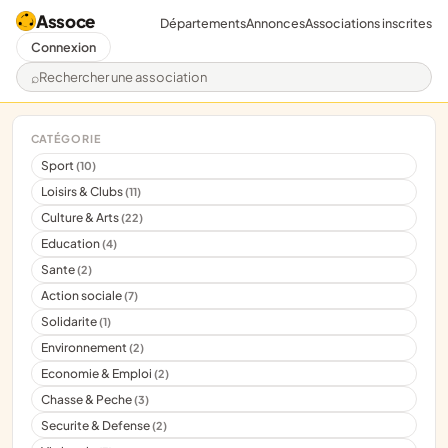
Assoce
Départements
Annonces
Associations inscrites
Connexion
Rechercher une association
CATÉGORIE
Sport
(10)
Loisirs & Clubs
(11)
Culture & Arts
(22)
Education
(4)
Sante
(2)
Action sociale
(7)
Solidarite
(1)
Environnement
(2)
Economie & Emploi
(2)
Chasse & Peche
(3)
Securite & Defense
(2)