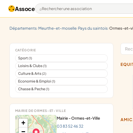
Assoce
Rechercher une association
départements
meurthe-et-moselle
pays du saintois
ormes-et-vi
/
/
/
CATÉGORIE
Sport
(1)
EQU
Loisirs & Clubs
(1)
Culture & Arts
(2)
Economie & Emploi
(1)
Chasse & Peche
(1)
MAIRIE DE ORMES-ET-VILLE
Mairie - Ormes-et-Ville
AMI
+
03 83 52 46 32
−