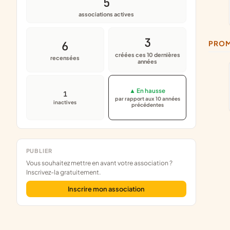
5
associations actives
3
6
PRO
créées ces 10 dernières
recensées
années
▲ En hausse
1
par rapport aux 10 années
inactives
précédentes
PUBLIER
Vous souhaitez mettre en avant votre association ?
Inscrivez-la gratuitement.
Inscrire mon association