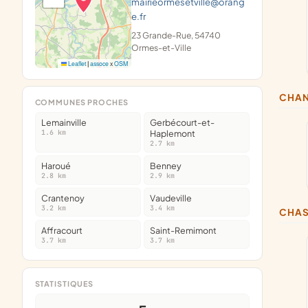
mairieormesetville@orang
e.fr
23 Grande-Rue, 54740
Ormes-et-Ville
Leaflet
|
assoce
x
OSM
CHA
COMMUNES PROCHES
Lemainville
Gerbécourt-et-
1.6 km
Haplemont
2.7 km
Haroué
Benney
2.8 km
2.9 km
Crantenoy
Vaudeville
3.2 km
3.4 km
CHA
Affracourt
Saint-Remimont
3.7 km
3.7 km
STATISTIQUES