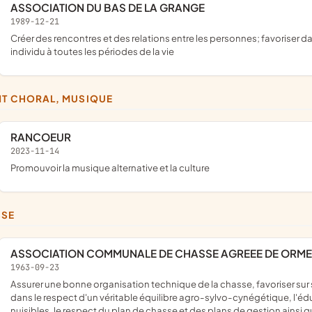
ASSOCIATION DU BAS DE LA GRANGE
1989-12-21
créer des rencontres et des relations entre les personnes; favoriser dans tous les milieux sociaux l'épanouissement de chaque
individu à toutes les périodes de la vie
NT CHORAL, MUSIQUE
RANCOEUR
2023-11-14
promouvoir la musique alternative et la culture
SSE
ASSOCIATION COMMUNALE DE CHASSE AGREEE DE ORMES
1963-09-23
assurer une bonne organisation technique de la chasse, favoriser sur son territoire le développement du gibier et de la faune sauvage
dans le respect d'un véritable équilibre agro-sylvo-cynégétique, l'
nuisibles, le respect du plan de chasse et des plans de gestion ains