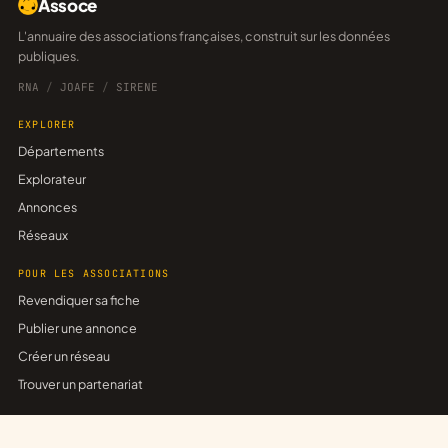
Assoce
L'annuaire des associations françaises, construit sur les données
publiques.
RNA
/
JOAFE
/
SIRENE
EXPLORER
Départements
Explorateur
Annonces
Réseaux
POUR LES ASSOCIATIONS
Revendiquer sa fiche
Publier une annonce
Créer un réseau
Trouver un partenariat
ASSOCE