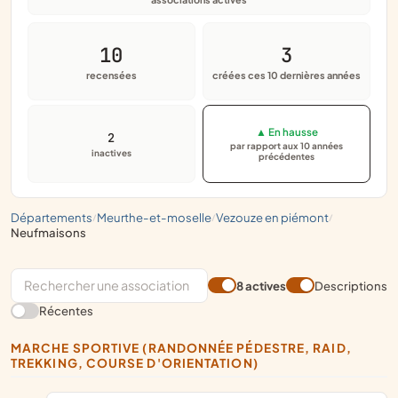
10
3
recensées
créées ces 10 dernières années
▲ En hausse
2
par rapport aux 10 années
inactives
précédentes
départements
meurthe-et-moselle
vezouze en piémont
/
/
/
neufmaisons
8 actives
Descriptions
Récentes
MARCHE SPORTIVE (RANDONNÉE PÉDESTRE, RAID,
TREKKING, COURSE D'ORIENTATION)