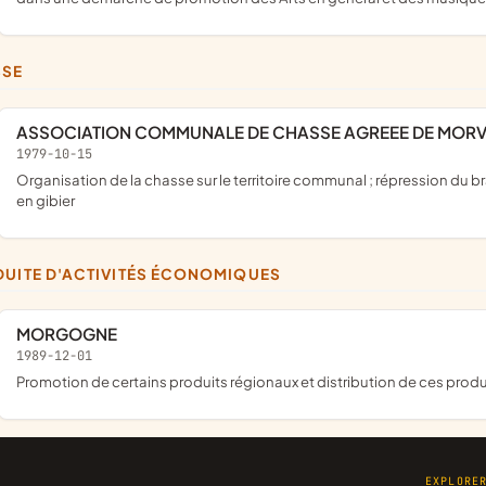
SSE
ASSOCIATION COMMUNALE DE CHASSE AGREEE DE MORV
1979-10-15
organisation de la chasse sur le territoire communal ; répression du braconnage ; destruction des animaux nuisibles ; repeuplement
en gibier
DUITE D'ACTIVITÉS ÉCONOMIQUES
MORGOGNE
1989-12-01
promotion de certains produits régionaux et distribution de ces prod
EXPLORE