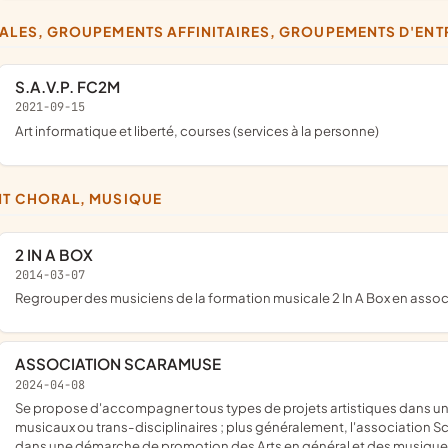
CALES, GROUPEMENTS AFFINITAIRES, GROUPEMENTS D'EN
S.A.V.P. FC2M
2021-09-15
art informatique et liberté, courses (services à la personne)
NT CHORAL, MUSIQUE
2 IN A BOX
2014-03-07
regrouper des musiciens de la formation musicale 2 In A Box en assoc
ASSOCIATION SCARAMUSE
2024-04-08
se propose d'accompagner tous types de projets artistiques dans une démarche de diffusion et de production d'évènements
musicaux ou trans-disciplinaires ; plus généralement, l'association Sc
dans une démarche de promotion des Arts en général et des musiques e