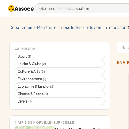
Assoce
Rechercher une association
départements
meurthe-et-moselle
bassin de pont-à-mousson
/
/
/
CATÉGORIE
Sport
(1)
ENV
Loisirs & Clubs
(2)
Culture & Arts
(2)
Environnement
(1)
Economie & Emploi
(2)
Chasse & Peche
(1)
Divers
(1)
MAIRIE DE MORVILLE-SUR-SEILLE