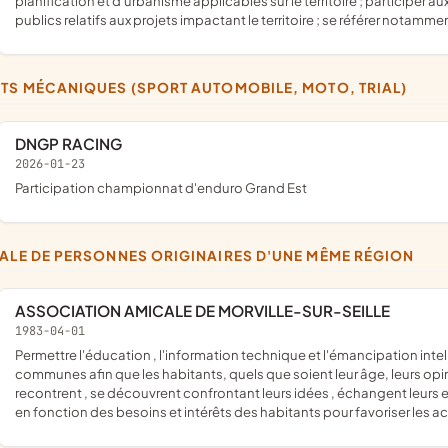
planification et d'urbanisme applicables sur le territoire ; participe
publics relatifs aux projets impactant le territoire ; se référer nota
RTS MÉCANIQUES (SPORT AUTOMOBILE, MOTO, TRIAL)
DNGP RACING
2026-01-23
participation championnat d'enduro Grand Est
CALE DE PERSONNES ORIGINAIRES D'UNE MÊME RÉGION
ASSOCIATION AMICALE DE MORVILLE-SUR-SEILLE
1983-04-01
permettre l'éducation , l'information technique et l'émancipation intellectuelle et sociale de ses membres. Elle favorise des activités
communes afin que les habitants, quels que soient leur âge, leurs opini
recontrent , se découvrent confrontant leurs idées , échangent leurs 
en fonction des besoins et intérêts des habitants pour favoriser les ac