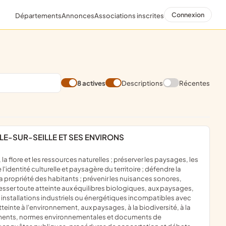
Connexion
Départements
Annonces
Associations inscrites
8 actives
Descriptions
Récentes
LE-SUR-SEILLE ET SES ENVIRONS
l'identité culturelle et paysagère du territoire ; défendre la
t la propriété des habitants ; prévenir les nuisances sonores,
 cesser toute atteinte aux équilibres biologiques, aux paysages,
ou installations industriels ou énergétiques incompatibles avec
atteinte à l'environnement, aux paysages, à la biodiversité, à la
règlements, normes environnementales et documents de