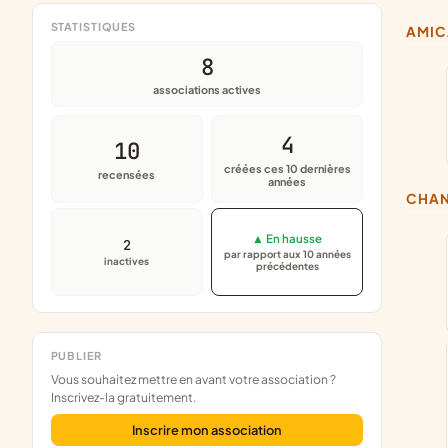
STATISTIQUES
AMI
8
associations actives
4
10
créées ces 10 dernières
recensées
années
CHA
▲ En hausse
2
par rapport aux 10 années
inactives
précédentes
PUBLIER
Vous souhaitez mettre en avant votre association ?
Inscrivez-la gratuitement.
Inscrire mon association