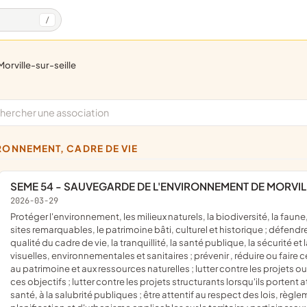
/
morville-sur-seille
IRONNEMENT, CADRE DE VIE
SEME 54 - SAUVEGARDE DE L'ENVIRONNEMENT DE MORVIL
2026-03-29
protéger l'environnement, les milieux naturels, la biodiversité, la faune, la flore et les ressources naturelles ; préserver les paysages, les
sites remarquables, le patrimoine bâti, culturel et historique ; défendre 
qualité du cadre de vie, la tranquillité, la santé publique, la sécurité e
visuelles, environnementales et sanitaires ; prévenir , réduire ou faire
au patrimoine et aux ressources naturelles ; lutter contre les projets 
ces objectifs ; lutter contre les projets structurants lorsqu'ils portent 
santé, à la salubrité publiques ; être attentif au respect des lois, 