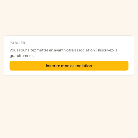
PUBLIER
Vous souhaitez mettre en avant votre association ? Inscrivez-la
gratuitement.
Inscrire mon association
Assoce
L'annuaire des associations françaises, construit sur les données
publiques.
RNA
/
JOAFE
/
SIRENE
EXPLORER
Départements