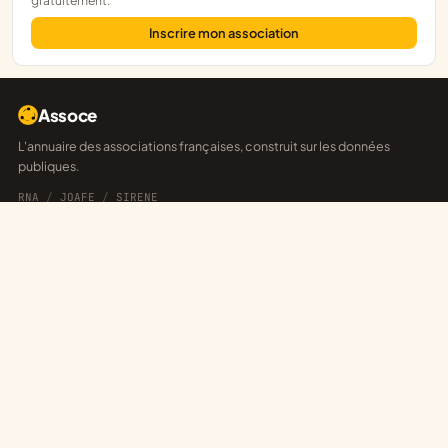
gratuitement.
Inscrire mon association
Assoce
L'annuaire des associations françaises, construit sur les données
publiques.
RNA
/
JOAFE
/
SIRENE
EXPLORER
Départements
Explorateur
Annonces
Réseaux
POUR LES ASSOCIATIONS
Revendiquer sa fiche
Publier une annonce