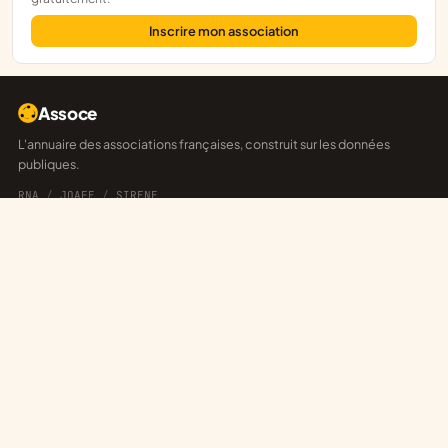
Inscrire mon association
Assoce
L'annuaire des associations françaises, construit sur les données
publiques.
RNA
/
JOAFE
/
SIRENE
EXPLORER
Départements
Explorateur
Annonces
Réseaux
POUR LES ASSOCIATIONS
Revendiquer sa fiche
Publier une annonce