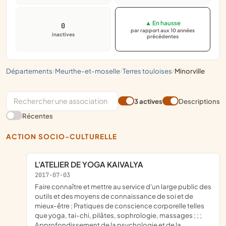
▲ En hausse
0
par rapport aux 10 années
inactives
précédentes
départements
meurthe-et-moselle
terres touloises
minorville
/
/
/
3 actives
Descriptions
Récentes
ACTION SOCIO-CULTURELLE
L'ATELIER DE YOGA KAIVALYA
2017-07-03
faire connaître et mettre au service d'un large public des
outils et des moyens de connaissance de soi et de
mieux-être ; Pratiques de conscience corporelle telles
que yoga, tai-chi, pilâtes, sophrologie, massages ; ; ;
Approfondissement de la psychologie et de la