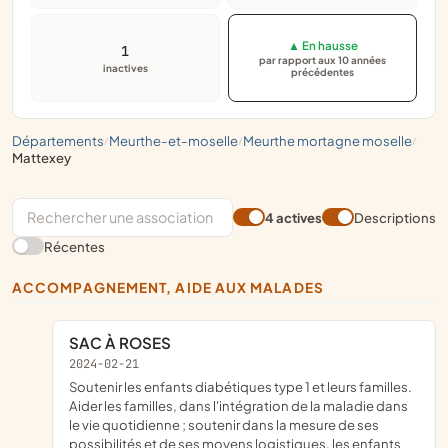
▲ En hausse
1
par rapport aux 10 années
inactives
précédentes
départements
meurthe-et-moselle
meurthe mortagne moselle
/
/
/
mattexey
4 actives
Descriptions
Récentes
ACCOMPAGNEMENT, AIDE AUX MALADES
SAC À ROSES
2024-02-21
soutenir les enfants diabétiques type 1 et leurs familles.
Aider les familles, dans l'intégration de la maladie dans
le vie quotidienne ; soutenir dans la mesure de ses
possibilités et de ses moyens logistiques, les enfants