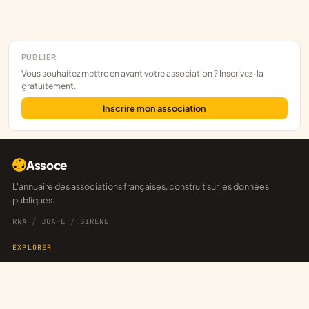
PUBLIER
Vous souhaitez mettre en avant votre association ? Inscrivez-la
gratuitement.
Inscrire mon association
Assoce
L'annuaire des associations françaises, construit sur les données
publiques.
RNA
/
JOAFE
/
SIRENE
EXPLORER
Départements
Explorateur
Annonces