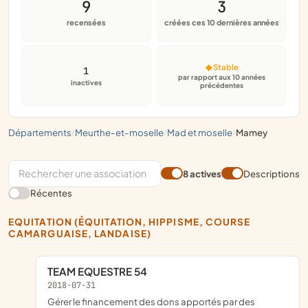
9
3
recensées
créées ces 10 dernières années
◆ Stable
1
par rapport aux 10 années
inactives
précédentes
départements
meurthe-et-moselle
mad et moselle
mamey
/
/
/
8 actives
Descriptions
Récentes
EQUITATION (ÉQUITATION, HIPPISME, COURSE
CAMARGUAISE, LANDAISE)
TEAM EQUESTRE 54
2018-07-31
gérer le financement des dons apportés par des