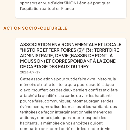
sponsors en vue d'aider SIMON Léonie à pratiquer
l'équitation partout en France
ACTION SOCIO-CULTURELLE
ASSOCIATION ENVIRONNEMENTALE ET LOCALE
"HISTOIRE ET TERRITOIRES (3)" (3) : TERRITOIRE
ADMINISTRATIF, DE VIE (BASSIN DE PONT-À-
MOUSSON) ET CORRESPONDANT À LA ZONE
DE CAPTAGE DES EAUX DU TREY
2023-07-17
cette association a pour but de faire vivre l'histoire, la
mémoire et notre territoire qui a pour caractéristique
d'avoir souffert lors des deux derniers conflits et d'être
attaché à la qualité et au cadre de vie des habitants
pour ce faire, communiquer, informer, organiser des
événements, mobiliser les mairies et les habitants des
territoires de façon intergénérationnelle mener des
actions y compris juridiques pour le respect des
habitants, la mémoire de nos ancêtres qui ont
combattu pour notre liberté et de leur cadre de vie