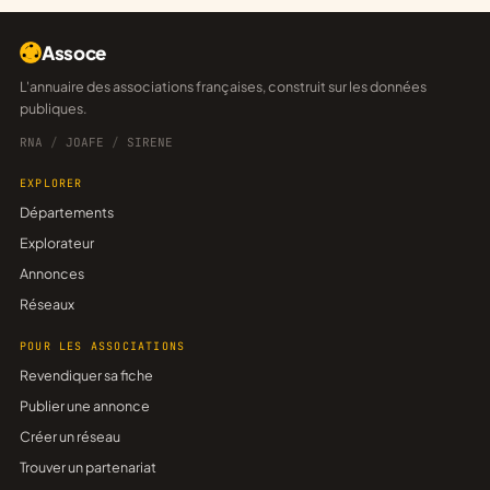
Assoce
L'annuaire des associations françaises, construit sur les données
publiques.
RNA
/
JOAFE
/
SIRENE
EXPLORER
Départements
Explorateur
Annonces
Réseaux
POUR LES ASSOCIATIONS
Revendiquer sa fiche
Publier une annonce
Créer un réseau
Trouver un partenariat