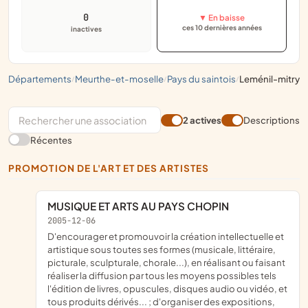
0
▼ En baisse
ces 10 dernières années
inactives
départements
meurthe-et-moselle
pays du saintois
leménil-mitry
/
/
/
2 actives
Descriptions
Récentes
PROMOTION DE L'ART ET DES ARTISTES
MUSIQUE ET ARTS AU PAYS CHOPIN
2005-12-06
d'encourager et promouvoir la création intellectuelle et
artistique sous toutes ses formes (musicale, littéraire,
picturale, sculpturale, chorale...), en réalisant ou faisant
réaliser la diffusion par tous les moyens possibles tels
l'édition de livres, opuscules, disques audio ou vidéo, et
tous produits dérivés... ; d'organiser des expositions,