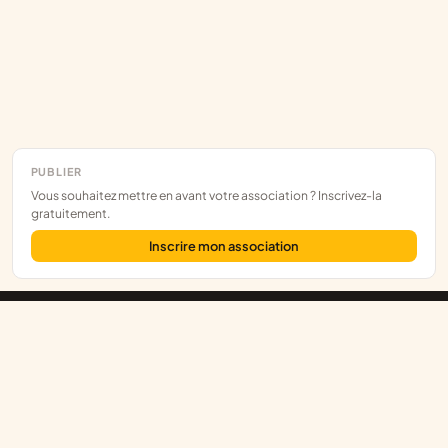
PUBLIER
Vous souhaitez mettre en avant votre association ? Inscrivez-la
gratuitement.
Inscrire mon association
Assoce
L'annuaire des associations françaises, construit sur les données
publiques.
RNA
/
JOAFE
/
SIRENE
EXPLORER