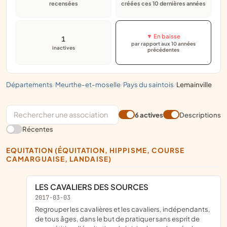
recensées
créées ces 10 dernières années
▼ En baisse
1
par rapport aux 10 années
inactives
précédentes
départements
meurthe-et-moselle
pays du saintois
lemainville
/
/
/
6 actives
Descriptions
Récentes
EQUITATION (ÉQUITATION, HIPPISME, COURSE
CAMARGUAISE, LANDAISE)
LES CAVALIERS DES SOURCES
2017-03-03
regrouper les cavalières et les cavaliers, indépendants,
de tous âges, dans le but de pratiquer sans esprit de