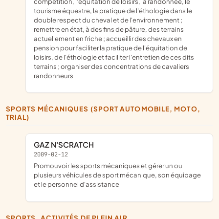
compétition, l'équitation de loisirs, la randonnée, le
tourisme équestre, la pratique de l'éthologie dans le
double respect du cheval et de l'environnement ;
remettre en état, à des fins de pâture, des terrains
actuellement en friche ; accueillir des chevaux en
pension pour faciliter la pratique de l'équitation de
loisirs, de l'éthologie et faciliter l'entretien de ces dits
terrains ; organiser des concentrations de cavaliers
randonneurs
SPORTS MÉCANIQUES (SPORT AUTOMOBILE, MOTO,
TRIAL)
GAZ N'SCRATCH
2009-02-12
promouvoir les sports mécaniques et gérer un ou
plusieurs véhicules de sport mécanique, son équipage
et le personnel d'assistance
SPORTS, ACTIVITÉS DE PLEIN AIR