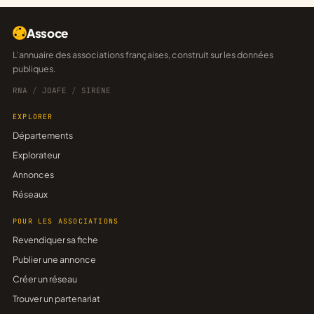
Assoce
L'annuaire des associations françaises, construit sur les données
publiques.
RNA
/
JOAFE
/
SIRENE
EXPLORER
Départements
Explorateur
Annonces
Réseaux
POUR LES ASSOCIATIONS
Revendiquer sa fiche
Publier une annonce
Créer un réseau
Trouver un partenariat