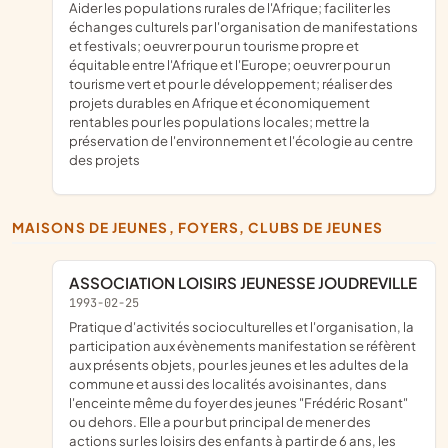
aider les populations rurales de l'Afrique; faciliter les
échanges culturels par l'organisation de manifestations
et festivals; oeuvrer pour un tourisme propre et
équitable entre l'Afrique et l'Europe; oeuvrer pour un
tourisme vert et pour le développement; réaliser des
projets durables en Afrique et économiquement
rentables pour les populations locales; mettre la
préservation de l'environnement et l'écologie au centre
des projets
MAISONS DE JEUNES, FOYERS, CLUBS DE JEUNES
ASSOCIATION LOISIRS JEUNESSE JOUDREVILLE
1993-02-25
pratique d'activités socioculturelles et l'organisation, la
participation aux évènements manifestation se réfèrent
aux présents objets, pour les jeunes et les adultes de la
commune et aussi des localités avoisinantes, dans
l'enceinte même du foyer des jeunes "Frédéric Rosant"
ou dehors. Elle a pour but principal de mener des
actions sur les loisirs des enfants à partir de 6 ans, les