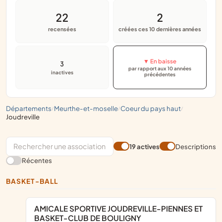
22
2
recensées
créées ces 10 dernières années
▼ En baisse
3
par rapport aux 10 années
inactives
précédentes
départements
meurthe-et-moselle
coeur du pays haut
/
/
/
joudreville
19 actives
Descriptions
Récentes
BASKET-BALL
AMICALE SPORTIVE JOUDREVILLE-PIENNES ET
BASKET-CLUB DE BOULIGNY