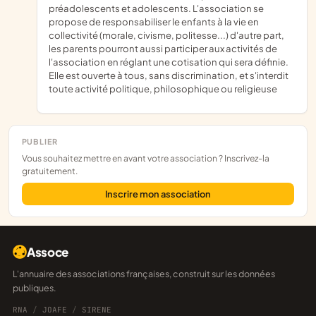
préadolescents et adolescents. L'association se
propose de responsabiliser le enfants à la vie en
collectivité (morale, civisme, politesse...) d'autre part,
les parents pourront aussi participer aux activités de
l'association en réglant une cotisation qui sera définie.
Elle est ouverte à tous, sans discrimination, et s'interdit
toute activité politique, philosophique ou religieuse
PUBLIER
Vous souhaitez mettre en avant votre association ? Inscrivez-la
gratuitement.
Inscrire mon association
Assoce
L'annuaire des associations françaises, construit sur les données
publiques.
RNA
/
JOAFE
/
SIRENE