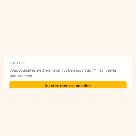
PUBLIER
Vous souhaitez mettre en avant votre association ? Inscrivez-la
gratuitement.
Inscrire mon association
Assoce
L'annuaire des associations françaises, construit sur les données
publiques.
RNA
/
JOAFE
/
SIRENE