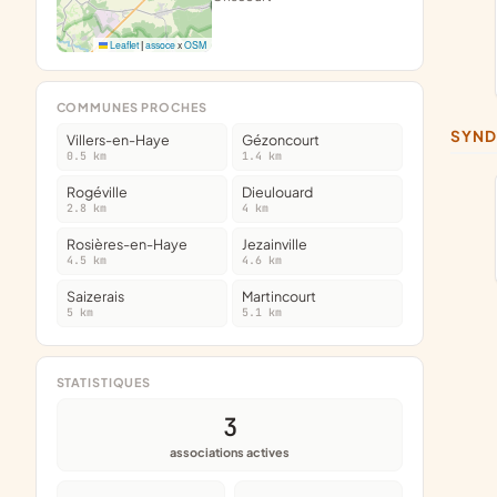
Leaflet
|
assoce
x
OSM
COMMUNES PROCHES
SYN
Villers-en-Haye
Gézoncourt
0.5 km
1.4 km
Rogéville
Dieulouard
2.8 km
4 km
Rosières-en-Haye
Jezainville
4.5 km
4.6 km
Saizerais
Martincourt
5 km
5.1 km
STATISTIQUES
3
associations actives