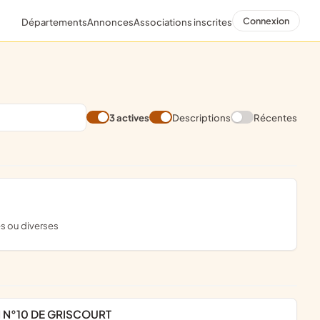
Connexion
Départements
Annonces
Associations inscrites
3 actives
Descriptions
Récentes
es ou diverses
N N°10 DE GRISCOURT