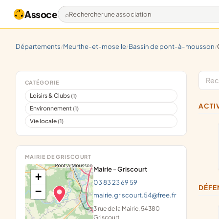
Assoce
Rechercher une association
départements
meurthe-et-moselle
bassin de pont-à-mousson
/
/
/
CATÉGORIE
Loisirs & Clubs
(1)
ACT
Environnement
(1)
Vie locale
(1)
MAIRIE DE GRISCOURT
Mairie - Griscourt
+
03 83 23 69 59
DÉF
−
mairie.griscourt.54@free.fr
3 rue de la Mairie, 54380
Griscourt