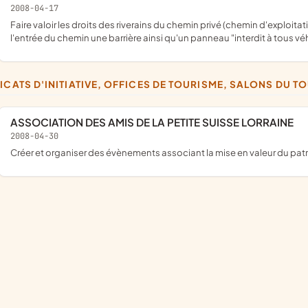
2008-04-17
faire valoir les droits des riverains du chemin privé (chemin d'exploitation n°10) en interdisant celui-ci au public, mettre en place à
l'entrée du chemin une barrière ainsi qu'un panneau "interdit à tous véh
DICATS D'INITIATIVE, OFFICES DE TOURISME, SALONS DU T
ASSOCIATION DES AMIS DE LA PETITE SUISSE LORRAINE
2008-04-30
créer et organiser des évènements associant la mise en valeur du patr