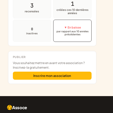
1
3
créées ces 10 dernières
recensées
années
▼ En baisse
0
par rapport aux 10 années
inactives
précédentes
PUBLIER
Vous souhaitez mettre en avant votre association ?
Inscrivez-la gratuitement.
Inscrire mon association
Assoce