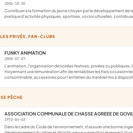
2006-10-30
contribuer à la formation du jeune citoyen par le développement de la responsabilité, du civisme, de l'autonomie, au travers de la
pratique d'activités physiques, sportives, socioculturelles, contribua
CLES PRIVÉS, FAN-CLUBS
FUNKY ANIMATION
2008-07-07
l'animation, l'organisation de soirées festives, privées ou publiques, loto, karaoké, etc.; location de matériel sono, lumière etc.; ceci
moyennant une rémunération afin de rentabiliser les frais occasionné
consommable, accessoires pour l'entretien du matériel mis à disposit
SSE PÊCHE
ASSOCIATION COMMUNALE DE CHASSE AGREEE DE GOVI
1973-04-03
Dans le cadre du Code de l'environnement, d'assurer une bonne organisation technique de la chasse, de favoriser sur son territoire le
développement du gibier et de la faune sauvage dans le respect d'un 