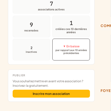
7
associations actives
1
9
COM
créées ces 10 dernières
recensées
années
▼ En baisse
2
par rapport aux 10 années
inactives
précédentes
PUBLIER
Vous souhaitez mettre en avant votre association ?
Inscrivez-la gratuitement.
FOY
Inscrire mon association