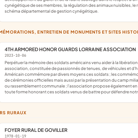
cynégétique de ses membres, la régulation des animaux nuisibles, le 
schéma départemental de gestion cynégétique.
MÉMORATIONS, ENTRETIEN DE MONUMENTS ET SITES HISTOR
4TH ARMORED HONOR GUARDS LORRAINE ASSOCIATION
2023-10-06
perpétuer la mémoire des soldats américains venu aider à la libération de la France lors de la seconde guerre mondiale ; cette
association, constituée de passionnés de tenues, de véhicules et d'hi
Américain commémore par divers moyens ces soldats ; les commémora
de cérémonies officielles mais aussi par la présentation du camp mili
ou rassemblement communale ; l'association propose également en 
toute forme honorant ces soldats venus de battre pour défendre notr
ERS RURAUX
FOYER RURAL DE GOVILLER
1978-01-19