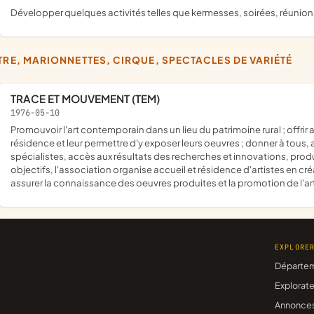
développer quelques activités telles que kermesses, soirées, réunions 
ÂTRE, MARIONNETTES, CIRQUE, SPECTACLES DE VARIÉTÉ
TRACE ET MOUVEMENT (TEM)
1976-05-10
promouvoir l'art contemporain dans un lieu du patrimoine rural ; offrir aux artistes de la Grande Région Est un lieu de création, de
résidence et leur permettre d'y exposer leurs oeuvres ; donner à tou
spécialistes, accès aux résultats des recherches et innovations, produi
objectifs, l'association organise accueil et résidence d'artistes en cr
assurer la connaissance des oeuvres produites et la promotion de l'
EXPLORE
Départe
Explorate
Annonce