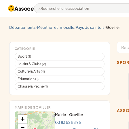
Assoce
Rechercher une association
départements
meurthe-et-moselle
pays du saintois
goviller
/
/
/
CATÉGORIE
Sport
(1)
SPO
Loisirs & Clubs
(2)
Culture & Arts
(4)
Education
(1)
Chasse & Peche
(1)
MAIRIE DE GOVILLER
ASS
Mairie - Goviller
+
03 83 52 88 96
−