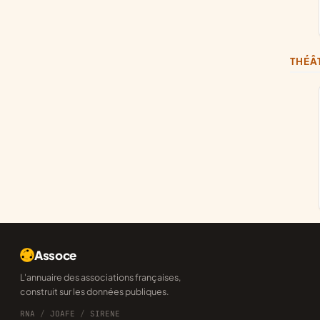
THÉ
Assoce
L'annuaire des associations françaises,
construit sur les données publiques.
RNA
/
JOAFE
/
SIRENE