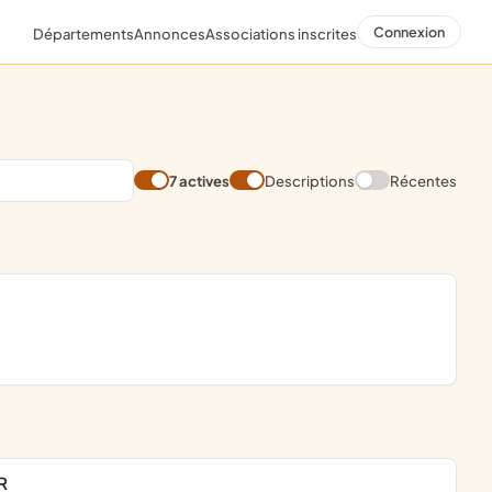
Connexion
Départements
Annonces
Associations inscrites
7 actives
Descriptions
Récentes
R