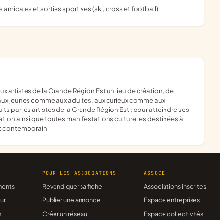
amicales et sorties sportives (ski, cross et football)
s, aux jeunes comme aux adultes, aux curieux comme aux
ts par les artistes de la Grande Région Est ; pour atteindre ses
éation ainsi que toutes manifestations culturelles destinées à
art contemporain
R
POUR LES ASSOCIATIONS
ASSOCE
ments
Revendiquer sa fiche
Associations inscrites
ur
Publier une annonce
Espace entreprises
s
Créer un réseau
Espace collectivités