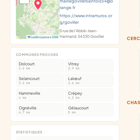
mairiegovillersaintois54@o
range.fr
https://www.intramuros.or
g/goviller
5 rue de l'Abbé-Jean-
Harmand, 54330 Goviller
Leaflet
|
assoce
x
OSM
CER
COMMUNES PROCHES
Dolcourt
Vitrey
2.6 km
2.9 km
Selaincourt
Lalœuf
3.2 km
3.6 km
Hammeville
Crépey
4 km
4.2 km
CHA
Ognéville
Gélaucourt
4.7 km
5 km
STATISTIQUES