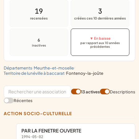
19
3
recensées
créées ces 10 dernières années
▼ En baisse
6
par rapport aux 10 années
inactives
précédentes
départements
meurthe-et-moselle
/
/
territoire de lunéville à baccarat
fontenoy-la-joûte
/
13 actives
Descriptions
Récentes
ACTION SOCIO-CULTURELLE
PAR LA FENETRE OUVERTE
1994-05-02