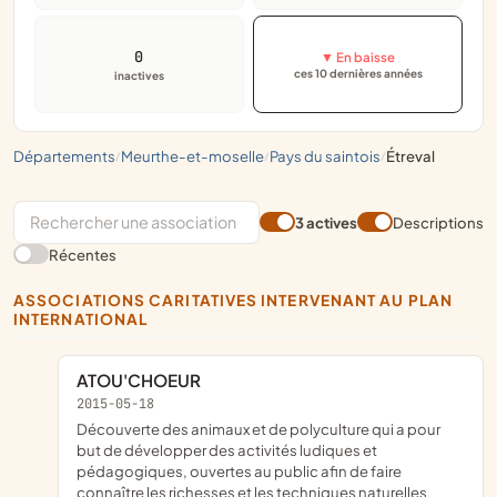
0
▼ En baisse
ces 10 dernières années
inactives
départements
meurthe-et-moselle
pays du saintois
étreval
/
/
/
3 actives
Descriptions
Récentes
ASSOCIATIONS CARITATIVES INTERVENANT AU PLAN
INTERNATIONAL
ATOU'CHOEUR
2015-05-18
découverte des animaux et de polyculture qui a pour
but de développer des activités ludiques et
pédagogiques, ouvertes au public afin de faire
connaître les richesses et les techniques naturelles