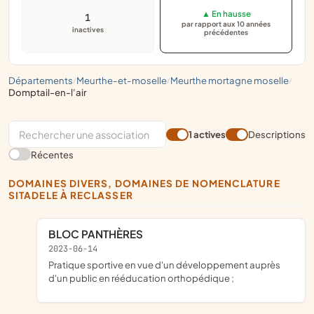
▲ En hausse
1
par rapport aux 10 années
inactives
précédentes
départements
meurthe-et-moselle
meurthe mortagne moselle
/
/
/
domptail-en-l'air
1 actives
Descriptions
Récentes
DOMAINES DIVERS, DOMAINES DE NOMENCLATURE
SITADELE À RECLASSER
BLOC PANTHÈRES
2023-06-14
pratique sportive en vue d'un développement auprès
d'un public en rééducation orthopédique ;