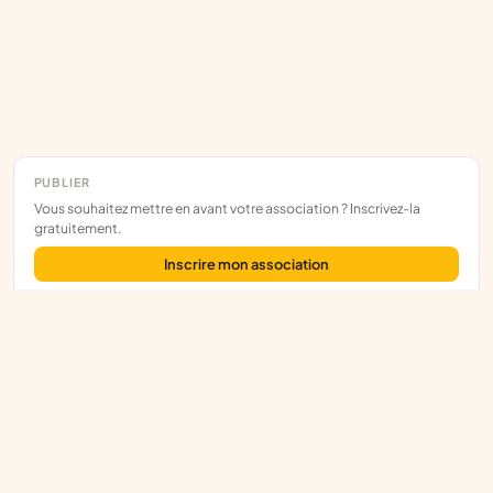
PUBLIER
Vous souhaitez mettre en avant votre association ? Inscrivez-la
gratuitement.
Inscrire mon association
Assoce
L'annuaire des associations françaises, construit sur les données
publiques.
RNA
/
JOAFE
/
SIRENE
EXPLORER