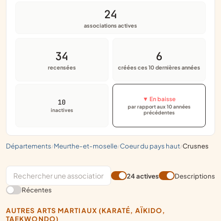
24
associations actives
34
6
recensées
créées ces 10 dernières années
▼ En baisse
10
par rapport aux 10 années
inactives
précédentes
départements
meurthe-et-moselle
coeur du pays haut
crusnes
/
/
/
24 actives
Descriptions
Récentes
AUTRES ARTS MARTIAUX (KARATÉ, AÏKIDO,
TAEKWONDO)