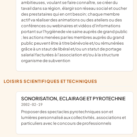
ambitieuses, voulant se faire connaître, se créer du
tavail dans sa région, élargir son réseau social et oucher
des prestataires qui en ont besoin; chaque membre
actif va réaliser des animations ou des ateliers ou des
conférences ou webinaires et vidéos d'informations
portant sur l'hygiènede vie saine auprès de grand public
; les actions menées par les membres auprès du grand
public peuvent être à titre bénévole et/ou rémunérées
grâce à un staut de libéral et/ou un statut de portage
salarial facturées à l'association et/ou à la structure
organisme de subvention
LOISIRS SCIENTIFIQUES ET TECHNIQUES
SONORISATION, ECLAIRAGE ET PYROTECHNIE
2002-02-19
proposer des spectacles pyrotechniques son et
lumières personnalisé aux collectivités, associations et
particuliers avec le concours de professionnels