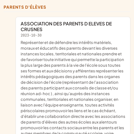
PARENTS D'ÉLÈVES
ASSOCIATION DES PARENTS D ELEVES DE
CRUSNES
2023-10-30
représenter et de défendre les intérêts matériels,
moraux et éducatifs des parents devant les diverses
instances locales, territoriales et nationales prendre et
de favoriser toute initiative qui permette la participation
la plus large des parents à la vie de l'école sous toutes
ses formes et aux décisions y afférentes représenter les
intérêts pédagogiques des parents dans les organes
de décision de l'école (représentant de l'association
des parents participant aux conseils de classe et/ou
réunion ad-hoc ) , ainsi qu'auprès des instances
communales, territoriales et nationales organiser, en
liaison avec l'équipe enseignante, toutes activités
périscolaires promouvoir les liens et le cas échéant,
d'établir une collaboration directe avec les associations
de parents d'élèves des autres écoles aux alentours
promouvoir les contacts sociaux entre les parents et les
autres membres de la communauté scolaire, voire