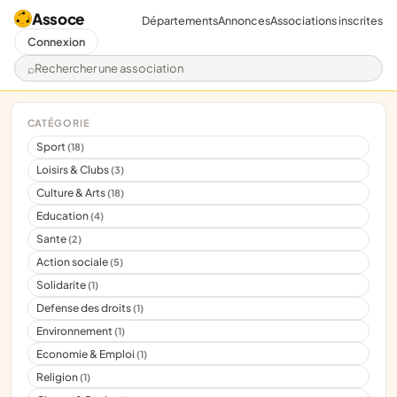
Assoce
Départements
Annonces
Associations inscrites
Connexion
Rechercher une association
CATÉGORIE
Sport
(18)
Loisirs & Clubs
(3)
Culture & Arts
(18)
Education
(4)
Sante
(2)
Action sociale
(5)
Solidarite
(1)
Defense des droits
(1)
Environnement
(1)
Economie & Emploi
(1)
Religion
(1)