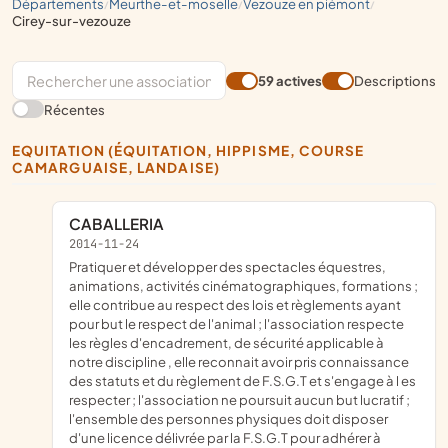
départements
meurthe-et-moselle
vezouze en piémont
/
/
/
cirey-sur-vezouze
59 actives
Descriptions
Récentes
EQUITATION (ÉQUITATION, HIPPISME, COURSE
CAMARGUAISE, LANDAISE)
CABALLERIA
2014-11-24
pratiquer et développer des spectacles équestres,
animations, activités cinématographiques, formations ;
elle contribue au respect des lois et règlements ayant
pour but le respect de l'animal ; l'association respecte
les règles d'encadrement, de sécurité applicable à
notre discipline , elle reconnait avoir pris connaissance
des statuts et du règlement de F.S.G.T et s'engage à l es
respecter ; l'association ne poursuit aucun but lucratif ;
l'ensemble des personnes physiques doit disposer
d'une licence délivrée par la F.S.G.T pour adhérer à