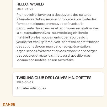
HELLO, WORLD
2017-03-27
promouvoir et favoriser la découverte des cultures
alternatives de l'expression corporelle et de toutes les
formes artistiques ; promouvoir et favoriser la
découverte des sciences et techniques en relation avec
la cultures alternatives ; ou avec le logiciellibre le
matériel libre les mouvements open source do it
yourself et freak ; promouvoir l'esprit collaboratif mener
des actions de communication et représentation ;
organiser des évènementiels des exposition heberger
des oeuvres et materiels ; mettre à disposition ses
locauux son matériel et son savoir faire
TWIRLING CLUB DES LOUVES MAJORETTES
1993-06-19
Activités artistiques
DANSE