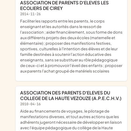
ASSOCIATION DE PARENTS D'ELEVES LES
ECOLIERS DE CIREY
2014-11-26
faciliter les rapports entre les parents, le corps
enseignant et les autorités dans le ressort de
l'association ; aider financièrement, sous forme de dons
aux différents projets des deux écoles (maternelle et
élémentaire) ; proposer des manifestions festives,
sportives, culturelles à l'intention des élèves et de leur
famille destinées à soutenir l'action éducative des
enseignants, sans se substituer au rôle pédagogique
de ceux-ci et à promouvoir l'éveil des enfants ; proposer
aux parents l'achat groupé de matériels scolaires
ASSOCIATION DES PARENTS D'ELEVES DU
COLLEGE DE LA HAUTE VEZOUZE (A.P.E.C.H.V.)
2010-04-16
aide au financements de voyages, le pilotage de
manifestations diverses, et tout autres actions que les
adhérents jugeront nécessaire de développer en liaison
avec l'équipe pédagogique du collège de la Haute