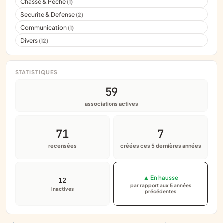
Chasse & Peche
(1)
Securite & Defense
(2)
Communication
(1)
Divers
(12)
STATISTIQUES
59
associations actives
71
7
recensées
créées ces 5 dernières années
▲ En hausse
12
par rapport aux 5 années
inactives
précédentes