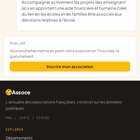
accompagner activement les projets des enseignant
(e) s en apportant une aide financière et humaine créer
du lien en les écoles et les familles être associés aux
décisions relatives à l'école
PUBLIER
Vous souhaitez mettre en avant votre association ? Inscrivez-la
gratuitement.
Inscrire mon association
Assoce
L'annuaire des associations françaises, construit sur les données
publiques.
RNA
/
JOAFE
/
SIRENE
EXPLORER
Départements