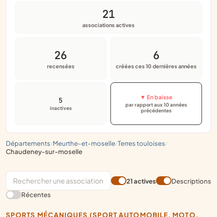
21
associations actives
26
6
recensées
créées ces 10 dernières années
▼ En baisse
5
par rapport aux 10 années
inactives
précédentes
départements
meurthe-et-moselle
terres touloises
/
/
/
chaudeney-sur-moselle
21 actives
Descriptions
Récentes
SPORTS MÉCANIQUES (SPORT AUTOMOBILE, MOTO,