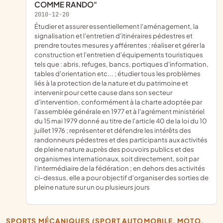
COMME RANDO"
2010-12-20
étudier et assurer essentiellement l'aménagement, la
signalisation et l'entretien d'itinéraires pédestres et
prendre toutes mesures y afférentes ; réaliser et gérer la
construction et l'entretien d'équipements touristiques
tels que : abris, refuges, bancs, portiques d'information,
tables d'orientation etc... ; étudier tous les problèmes
liés à la protection de la nature et du patrimoine et
intervenir pour cette cause dans son secteur
d'intervention, conformément à la charte adoptée par
l'assemblée générale en 1977 et à l'agrément ministériel
du 15 mai 1979 donné au titre de l'article 40 de la loi du 10
juillet 1976 ; représenter et défendre les intérêts des
randonneurs pédestres et des participants aux activités
de pleine nature auprès des pouvoirs publics et des
organismes internationaux, soit directement, soit par
l'intermédiaire de la fédération ; en dehors des activités
ci-dessus, elle a pour objectif d'organiser des sorties de
pleine nature sur un ou plusieurs jours
SPORTS MÉCANIQUES (SPORT AUTOMOBILE, MOTO,