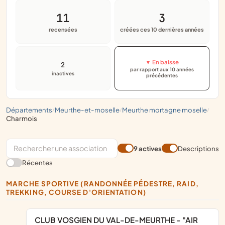
11
3
recensées
créées ces 10 dernières années
▼ En baisse
2
par rapport aux 10 années
inactives
précédentes
départements
meurthe-et-moselle
meurthe mortagne moselle
/
/
/
charmois
9 actives
Descriptions
Récentes
MARCHE SPORTIVE (RANDONNÉE PÉDESTRE, RAID,
TREKKING, COURSE D'ORIENTATION)
CLUB VOSGIEN DU VAL-DE-MEURTHE - "AIR