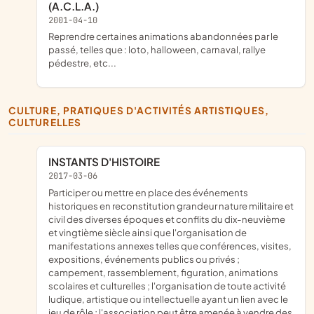
(A.C.L.A.)
2001-04-10
reprendre certaines animations abandonnées par le
passé, telles que : loto, halloween, carnaval, rallye
pédestre, etc...
CULTURE, PRATIQUES D'ACTIVITÉS ARTISTIQUES,
CULTURELLES
INSTANTS D'HISTOIRE
2017-03-06
participer ou mettre en place des événements
historiques en reconstitution grandeur nature militaire et
civil des diverses époques et conflits du dix-neuvième
et vingtième siècle ainsi que l'organisation de
manifestations annexes telles que conférences, visites,
expositions, événements publics ou privés ;
campement, rassemblement, figuration, animations
scolaires et culturelles ; l'organisation de toute activité
ludique, artistique ou intellectuelle ayant un lien avec le
jeu de rôle ; l'association peut être amenée à vendre des