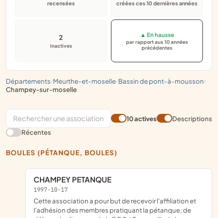
recensées
créées ces 10 dernières années
▲ En hausse
2
par rapport aux 10 années
inactives
précédentes
départements
meurthe-et-moselle
bassin de pont-à-mousson
/
/
/
champey-sur-moselle
10 actives
Descriptions
Récentes
BOULES (PÉTANQUE, BOULES)
CHAMPEY PETANQUE
1997-10-17
cette association a pour but de recevoir l'affiliation et
l'adhésion des membres pratiquant la pétanque; de