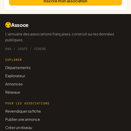
Inscrire mon association
Assoce
L'annuaire des associations françaises, construit sur les données
publiques.
RNA
/
JOAFE
/
SIRENE
EXPLORER
Départements
Explorateur
Annonces
Réseaux
POUR LES ASSOCIATIONS
Revendiquer sa fiche
Publier une annonce
Créer un réseau