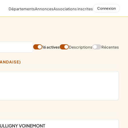
Connexion
Départements
Annonces
Associations inscrites
16 actives
Descriptions
Récentes
LANDAISE)
 PULLIGNY VOINEMONT