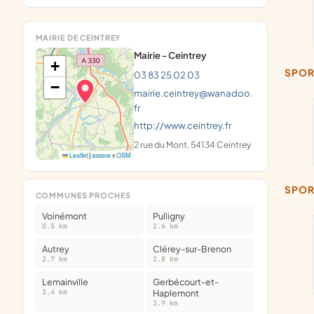
MAIRIE DE CEINTREY
Mairie - Ceintrey
+
SPO
03 83 25 02 03
−
mairie.ceintrey@wanadoo.
fr
http://www.ceintrey.fr
2 rue du Mont, 54134 Ceintrey
Leaflet
|
assoce
x
OSM
SPOR
COMMUNES PROCHES
Voinémont
Pulligny
0.5 km
2.6 km
Autrey
Clérey-sur-Brenon
2.7 km
2.8 km
Lemainville
Gerbécourt-et-
3.4 km
Haplemont
3.9 km