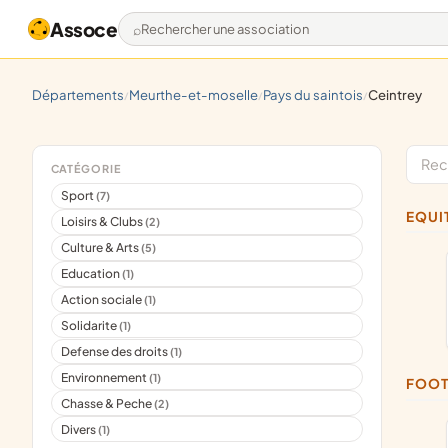
Assoce
Rechercher une association
départements
meurthe-et-moselle
pays du saintois
ceintrey
/
/
/
CATÉGORIE
Sport
(7)
EQU
Loisirs & Clubs
(2)
Culture & Arts
(5)
Education
(1)
Action sociale
(1)
Solidarite
(1)
Defense des droits
(1)
Environnement
(1)
FOO
Chasse & Peche
(2)
Divers
(1)