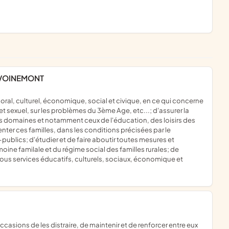
 VOINEMONT
et sexuel, sur les problèmes du 3ème Age, etc...; d'assurer la
les domaines et notamment ceux de l'éducation, des loisirs des
er ces familles, dans les conditions précisées par le
ublics; d'étudier et de faire aboutir toutes mesures et
imoine familale et du régime social des familles rurales; de
tous services éducatifs, culturels, sociaux, économique et