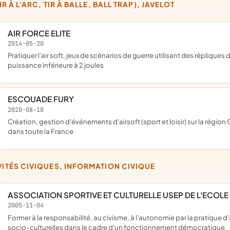
(TIR À L'ARC, TIR À BALLE, BALL TRAP), JAVELOT
AIR FORCE ELITE
2014-05-20
pratiquer l'air soft, jeux de scénarios de guerre utilisant des répliques d'armes à feu tirant des billes biodégradables de 6mm d'une
puissance inférieure à 2 joules
ESCOUADE FURY
2020-08-18
création, gestion d'événements d'airsoft (sport et loisir) sur la région Grand Est ; participation à des événements d'airsoft et autre
dans toute la France
IVITÉS CIVIQUES, INFORMATION CIVIQUE
ASSOCIATION SPORTIVE ET CULTURELLE USEP DE L'ECOLE
2005-11-04
former à la responsabilité, au civisme, à l'autonomie par la pratique d'activités physiques, sportives et de pleine nature, d'activités
socio-culturelles dans le cadre d'un fonctionnement démocratique