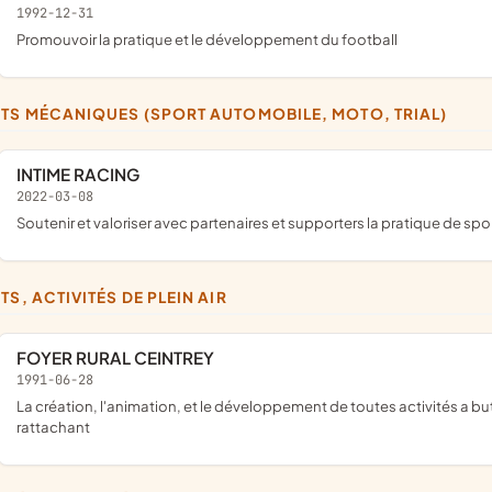
1992-12-31
promouvoir la pratique et le développement du football
RTS MÉCANIQUES (SPORT AUTOMOBILE, MOTO, TRIAL)
INTIME RACING
2022-03-08
soutenir et valoriser avec partenaires et supporters la pratique de s
TS, ACTIVITÉS DE PLEIN AIR
FOYER RURAL CEINTREY
1991-06-28
La création, l'animation, et le développement de toutes activités a but sportif et culturel en général, ainsi que toutes activités s'y
rattachant