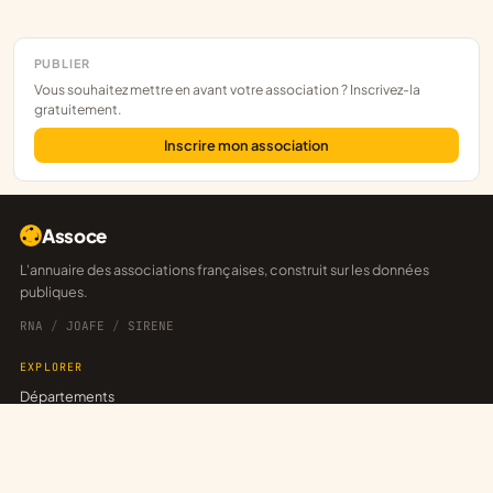
PUBLIER
Vous souhaitez mettre en avant votre association ? Inscrivez-la
gratuitement.
Inscrire mon association
Assoce
L'annuaire des associations françaises, construit sur les données
publiques.
RNA
/
JOAFE
/
SIRENE
EXPLORER
Départements
Explorateur
Annonces
Réseaux