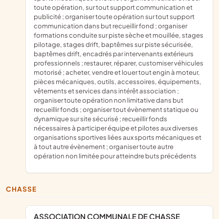
toute opération, sur tout support communication et
publicité ; organiser toute opération sur tout support
communication dans but recueillir fond ; organiser
formations conduite sur piste sèche et mouillée, stages
pilotage, stages drift, baptêmes sur piste sécurisée,
baptêmes drift, encadrés par intervenants extérieurs
professionnels ; restaurer, réparer, customiser véhicules
motorisé ; acheter, vendre et louer tout engin à moteur,
pièces mécaniques, outils, accessoires, équipements,
vêtements et services dans intérêt association ;
organiser toute opération non limitative dans but
recueillir fonds ; organiser tout évènement statique ou
dynamique sur site sécurisé ; recueillir fonds
nécessaires à participer équipe et pilotes aux diverses
organisations sportives liées aux sports mécaniques et
à tout autre évènement ; organiser toute autre
opération non limitée pour atteindre buts précédents
CHASSE
ASSOCIATION COMMUNALE DE CHASSE