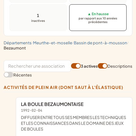
▲ En hausse
1
par rapport aux 10 années
inactives
précédentes
départements
meurthe-et-moselle
bassin de pont-à-mousson
/
/
/
bezaumont
3 actives
Descriptions
Récentes
ACTIVITÉS DE PLEIN AIR (DONT SAUT À L'ÉLASTIQUE)
LA BOULE BEZAUMONTAISE
1992-02-04
dIFFUSER ENTRE TOUS SES MEMBRES LES TECHNIQUES
ET LES CONNAISSANCES DANS LE DOMAINE DES JEUX
DE BOULES