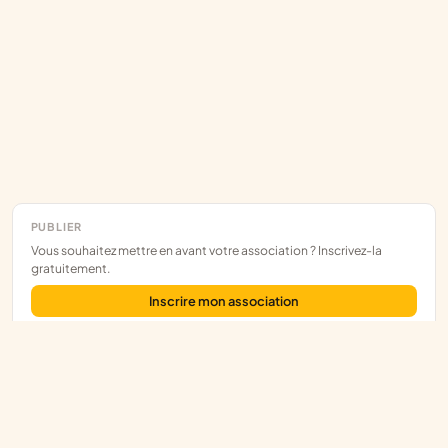
PUBLIER
Vous souhaitez mettre en avant votre association ? Inscrivez-la
gratuitement.
Inscrire mon association
Assoce
L'annuaire des associations françaises, construit sur les données
publiques.