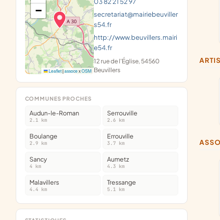
03 82 21 52 97
−
secretariat@mairiebeuviller
s54.fr
http://www.beuvillers.mairi
e54.fr
ART
12 rue de l'Église, 54560
Beuvillers
Leaflet
|
assoce
x
OSM
COMMUNES PROCHES
Audun-le-Roman
Serrouville
2.1 km
2.6 km
Boulange
Errouville
ASS
2.9 km
3.7 km
Sancy
Aumetz
4 km
4.3 km
Malavillers
Tressange
4.4 km
5.1 km