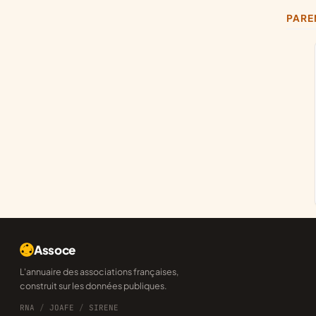
PAR
Assoce
L'annuaire des associations françaises,
construit sur les données publiques.
RNA
/
JOAFE
/
SIRENE