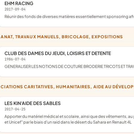
EHM RACING
2017-09-04
réunir des fonds de diverses matières essentiellement sponsoring a
ISANAT, TRAVAUX MANUELS, BRICOLAGE, EXPOSITIONS
CLUB DES DAMES DU JEUDI, LOISIRS ET DETENTE
1986-07-04
GENERALISER LES NOTIONS DE COUTURE BRODERIE TRICOTS ET TRA
OCIATIONS CARITATIVES, HUMANITAIRES, AIDE AU DÉVEL
LES KIN'AIDE DES SABLES
2017-04-25
apporter du matériel médical et scolaire, ainsi que des vêtements, au profit des associations "les enfants du désert", "la Croix Rouge"
et Unicef" par le biais d'un raid dans le désert du Sahara en Renault 4L