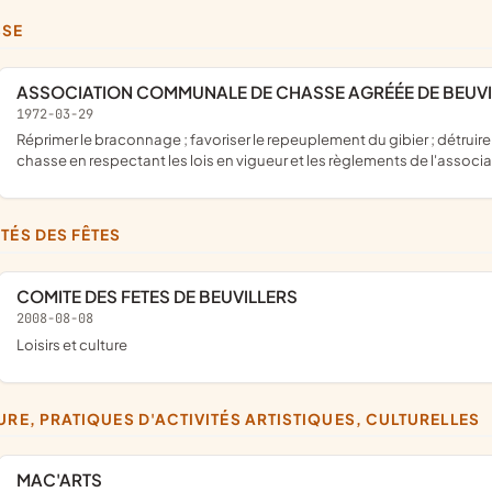
SSE
ASSOCIATION COMMUNALE DE CHASSE AGRÉÉE DE BEUV
1972-03-29
réprimer le braconnage ; favoriser le repeuplement du gibier ; détruire les animaux nuisibles ; faciliter à ses membres le plaisir de la
chasse en respectant les lois en vigueur et les règlements de l'associ
ITÉS DES FÊTES
COMITE DES FETES DE BEUVILLERS
2008-08-08
loisirs et culture
TURE, PRATIQUES D'ACTIVITÉS ARTISTIQUES, CULTURELLES
MAC'ARTS