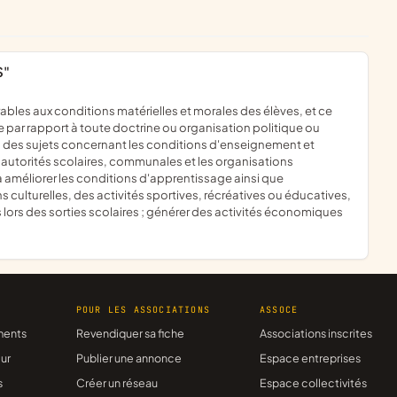
S"
e par rapport à toute doctrine ou organisation politique ou
mun des sujets concernant les conditions d'enseignement et
s autorités scolaires, communales et les organisations
 améliorer les conditions d'apprentissage ainsi que
 culturelles, des activités sportives, récréatives ou éducatives,
ts lors des sorties scolaires ; générer des activités économiques
R
POUR LES ASSOCIATIONS
ASSOCE
ments
Revendiquer sa fiche
Associations inscrites
ur
Publier une annonce
Espace entreprises
s
Créer un réseau
Espace collectivités