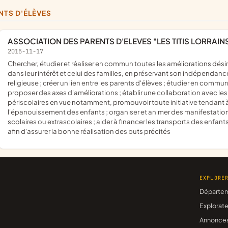
ENTS D'ÉLÈVES
ASSOCIATION DES PARENTS D'ELEVES "LES TITIS LORRAIN
2015-11-17
chercher, étudier et réaliser en commun toutes les améliorations désirables aux conditions matérielles et morales des élèves, et ce
dans leur intérêt et celui des familles, en préservant son indépendanc
religieuse ; créer un lien entre les parents d'élèves ; étudier en com
proposer des axes d'améliorations ; établir une collaboration avec le
périscolaires en vue notamment, promouvoir toute initiative tendant à
l'épanouissement des enfants ; organiser et animer des manifestations
scolaires ou extrascolaires ; aider à financer les transports des enfan
afin d'assurer la bonne réalisation des buts précités
EXPLORE
Départe
Explorate
Annonce