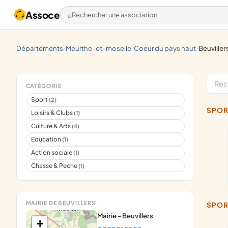
Assoce
Rechercher une association
départements
meurthe-et-moselle
coeur du pays haut
beuviller
/
/
/
CATÉGORIE
Sport
(2)
SPO
Loisirs & Clubs
(1)
Culture & Arts
(4)
Education
(1)
Action sociale
(1)
Chasse & Peche
(1)
MAIRIE DE BEUVILLERS
SPOR
Mairie - Beuvillers
+