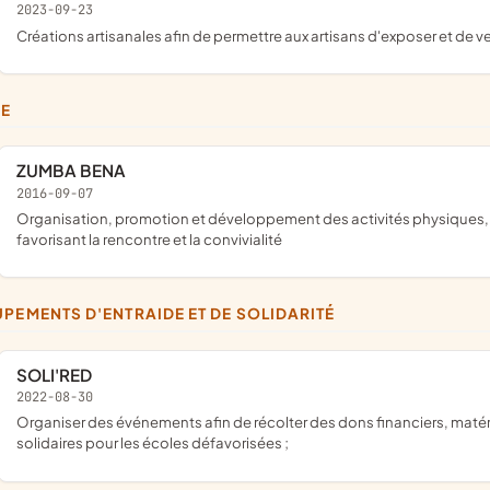
2023-09-23
créations artisanales afin de permettre aux artisans d'exposer et de v
SE
ZUMBA BENA
2016-09-07
organisation, promotion et développement des activités physiques, des évènements locaux notamment par la pratique de la zumba
favorisant la rencontre et la convivialité
UPEMENTS D'ENTRAIDE ET DE SOLIDARITÉ
SOLI'RED
2022-08-30
organiser des événements afin de récolter des dons financiers, matériels scolaire et médical dans le but d'actions humanitaires et
solidaires pour les écoles défavorisées ;