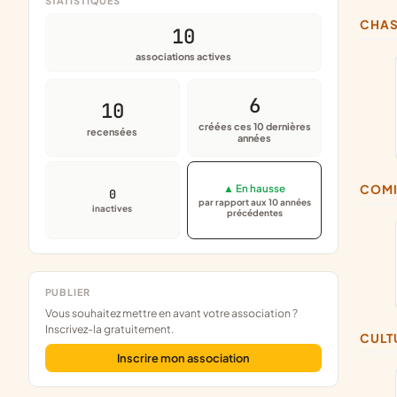
STATISTIQUES
CHA
10
associations actives
6
10
créées ces 10 dernières
recensées
années
▲ En hausse
COM
0
par rapport aux 10 années
inactives
précédentes
PUBLIER
Vous souhaitez mettre en avant votre association ?
Inscrivez-la gratuitement.
CUL
Inscrire mon association