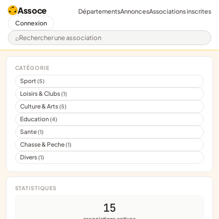
Assoce
Départements
Annonces
Associations inscrites
Connexion
Rechercher une association
CATÉGORIE
Sport
(5)
Loisirs & Clubs
(1)
Culture & Arts
(5)
Education
(4)
Sante
(1)
Chasse & Peche
(1)
Divers
(1)
STATISTIQUES
15
associations actives