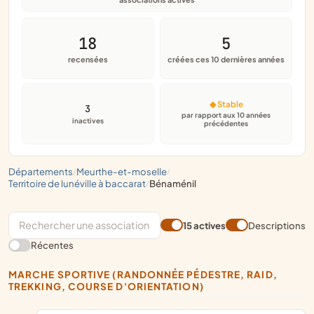
18
5
recensées
créées ces 10 dernières années
◆ Stable
3
par rapport aux 10 années
inactives
précédentes
départements
meurthe-et-moselle
/
/
territoire de lunéville à baccarat
bénaménil
/
15 actives
Descriptions
Récentes
MARCHE SPORTIVE (RANDONNÉE PÉDESTRE, RAID,
TREKKING, COURSE D'ORIENTATION)