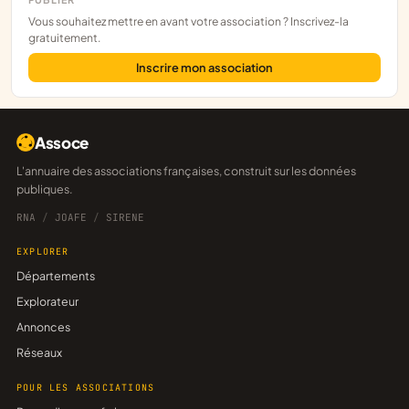
Vous souhaitez mettre en avant votre association ? Inscrivez-la
gratuitement.
Inscrire mon association
Assoce
L'annuaire des associations françaises, construit sur les données
publiques.
RNA
/
JOAFE
/
SIRENE
EXPLORER
Départements
Explorateur
Annonces
Réseaux
POUR LES ASSOCIATIONS