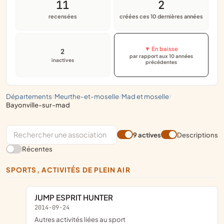
11
2
recensées
créées ces 10 dernières années
▼ En baisse
2
par rapport aux 10 années
inactives
précédentes
départements
meurthe-et-moselle
mad et moselle
/
/
/
bayonville-sur-mad
9 actives
Descriptions
Récentes
SPORTS, ACTIVITÉS DE PLEIN AIR
JUMP ESPRIT HUNTER
2014-09-24
Autres activités liées au sport