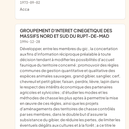
1973-09-02
acca
GROUPEMENT D'INTERET CINEGETIQUE DES
MASSIFS NORD ET SUD DU RUPT-DE-MAD
1994-12-28
développer, entre les membres du gic , la concertation
aux fins d'information réciproque préalable à toute
décision tendant à modifier les possibilités d'accueil
faunique du territoire concerné ; promouvoir des règles
communes de gestion quantitative et qualitative des
espèces animales sauvages, grand gibier, sanglier, cerf,
chevreuil et petit gibier, faisan, perdrix, lièvre, lapin dans
le respect des intérêts économique des partenaires
agricoles et sylvicoles ; d'étudier les modes et les
méthodes de chasse les plus aptes à permettre la mise
en œuvre de ces règles, ainsi que les projets
d'aménagements des territoires de chasse contrôlés
par ses membres, dans le double but d'assurer la
subsistance du gibier, de réduire les pertes, de limiter les
éventuels dégâts aux cultures et à la forêt ; a ce titre le