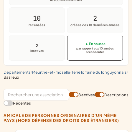
10
2
recensées
créées ces 10 dernières années
▲ En hausse
2
par rapport aux 10 années
inactives
précédentes
départements
meurthe-et-moselle
terre lorraine du longuyonnais
/
/
/
baslieux
8 actives
Descriptions
Récentes
AMICALE DE PERSONNES ORIGINAIRES D'UN MÊME
PAYS (HORS DÉFENSE DES DROITS DES ÉTRANGERS)