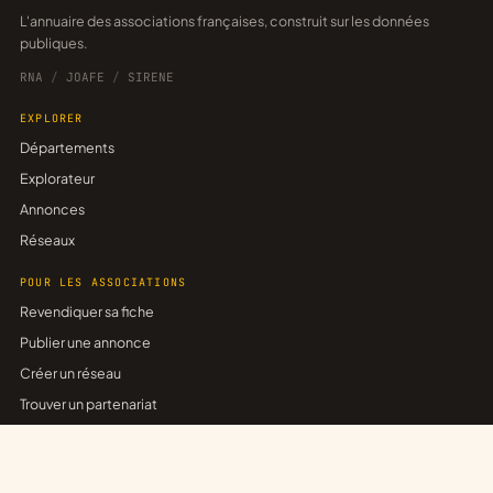
L'annuaire des associations françaises, construit sur les données
publiques.
RNA
/
JOAFE
/
SIRENE
EXPLORER
Départements
Explorateur
Annonces
Réseaux
POUR LES ASSOCIATIONS
Revendiquer sa fiche
Publier une annonce
Créer un réseau
Trouver un partenariat
ASSOCE
Associations inscrites