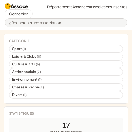
Assoce
Départements
Annonces
Associations inscrites
Connexion
Rechercher une association
CATÉGORIE
Sport
(1)
Loisirs & Clubs
(8)
Culture & Arts
(6)
Action sociale
(2)
Environnement
(1)
Chasse & Peche
(2)
Divers
(1)
STATISTIQUES
17
associations actives