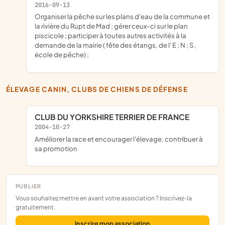
2016-09-13
organiser la pêche sur les plans d'eau de la commune et
la rivière du Rupt de Mad ; gérer ceux-ci sur le plan
piscicole ; participer à toutes autres activités à la
demande de la mairie ( fête des étangs, de l' E ; N ; S ,
école de pêche) ;
ÉLEVAGE CANIN, CLUBS DE CHIENS DE DÉFENSE
CLUB DU YORKSHIRE TERRIER DE FRANCE
2004-10-27
améliorer la race et encourager l'élevage, contribuer à
sa promotion
PUBLIER
Vous souhaitez mettre en avant votre association ? Inscrivez-la
gratuitement.
Inscrire mon association