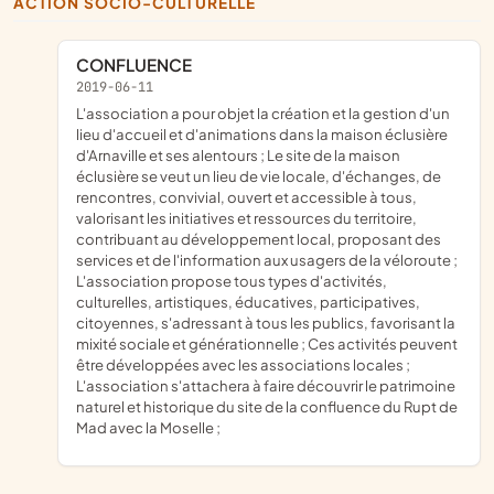
ACTION SOCIO-CULTURELLE
CONFLUENCE
2019-06-11
l'association a pour objet la création et la gestion d'un
lieu d'accueil et d'animations dans la maison éclusière
d'Arnaville et ses alentours ; Le site de la maison
éclusière se veut un lieu de vie locale, d'échanges, de
rencontres, convivial, ouvert et accessible à tous,
valorisant les initiatives et ressources du territoire,
contribuant au développement local, proposant des
services et de l'information aux usagers de la véloroute ;
L'association propose tous types d'activités,
culturelles, artistiques, éducatives, participatives,
citoyennes, s'adressant à tous les publics, favorisant la
mixité sociale et générationnelle ; Ces activités peuvent
être développées avec les associations locales ;
L'association s'attachera à faire découvrir le patrimoine
naturel et historique du site de la confluence du Rupt de
Mad avec la Moselle ;