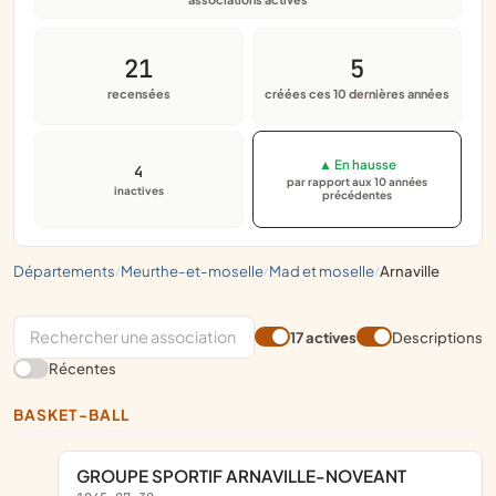
21
5
recensées
créées ces 10 dernières années
▲ En hausse
4
par rapport aux 10 années
inactives
précédentes
départements
meurthe-et-moselle
mad et moselle
arnaville
/
/
/
17 actives
Descriptions
Récentes
BASKET-BALL
GROUPE SPORTIF ARNAVILLE-NOVEANT