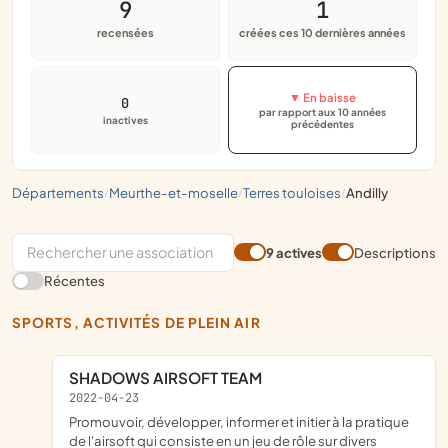
9
1
recensées
créées ces 10 dernières années
▼ En baisse
0
par rapport aux 10 années
inactives
précédentes
départements
meurthe-et-moselle
terres touloises
andilly
/
/
/
9 actives
Descriptions
Récentes
SPORTS, ACTIVITÉS DE PLEIN AIR
SHADOWS AIRSOFT TEAM
2022-04-23
promouvoir, développer, informer et initier à la pratique
de l'airsoft qui consiste en un jeu de rôle sur divers