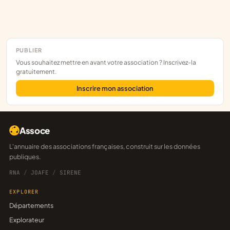
PUBLIER
Vous souhaitez mettre en avant votre association ? Inscrivez-la
gratuitement.
Inscrire mon association
Assoce
L'annuaire des associations françaises, construit sur les données
publiques.
RNA
/
JOAFE
/
SIRENE
EXPLORER
Départements
Explorateur