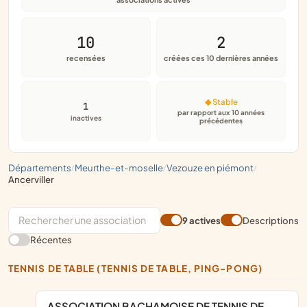
10
2
recensées
créées ces 10 dernières années
◆ Stable
1
par rapport aux 10 années
inactives
précédentes
départements
meurthe-et-moselle
vezouze en piémont
/
/
/
ancerviller
9 actives
Descriptions
Récentes
TENNIS DE TABLE (TENNIS DE TABLE, PING-PONG)
ASSOCIATION BACHAMOISE DE TENNIS DE