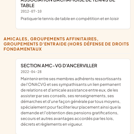
TABLE
2012-07-10
pratiquer le tennis de table en compétition et en loisir
AMICALES, GROUPEMENTS AFFINITAIRES,
GROUPEMENTS D'ENTRAIDE (HORS DÉFENSE DE DROITS
FONDAMENTAUX
SECTION AMC-VG D'ANCERVILLER
2022-04-28
Maintenir entre ses membres adhérents ressortissants
de l'ONACVG et ses sympathisants un lien permanent
de relations et d'amicale assistance entre eux, de les
assister par ses conseils, ses renseignements, ses
démarches et d'une façon générale par tous moyens,
spécialement pour faciliter leur placement ainsi que la
demande et l'obtention des pensions gratifications,
secours et autres avantages accordés par les lois,
décrets et règlements en vigueur.