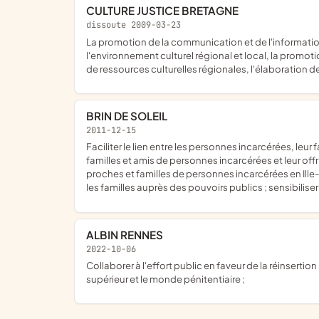
CULTURE JUSTICE BRETAGNE
dissoute 2009-03-23
la promotion de la communication et de l'information culturelle - l'ouverture a l'environnement culturel regional et local culturel et notamment en ce qui concerne :l'ouverture à
l'environnement culturel régional et local, la promot
de ressources culturelles régionales, l'élaboration 
BRIN DE SOLEIL
2011-12-15
faciliter le lien entre les personnes incarcérées, leur famille et leurs proches, accueillir dans des lieux appropriés, au plus près des établissements pénitentiaires Rennais, les
familles et amis de personnes incarcérées et leur offr
proches et familles de personnes incarcérées en Ille-
les familles auprès des pouvoirs publics ; sensibilise
ALBIN RENNES
2022-10-06
collaborer à l'effort public en faveur de la réinsertion sociale des personnes incarcérées, notamment par le développement de contacts entre les étudiants de l'enseignement
supérieur et le monde pénitentiaire ;