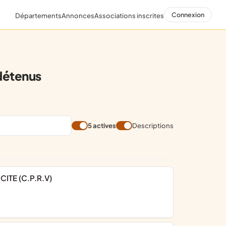
Connexion
Départements
Annonces
Associations inscrites
détenus
5 actives
Descriptions
ITE (C.P.R.V)