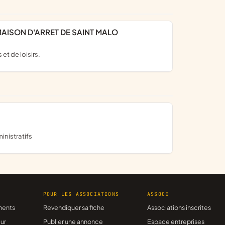
MAISON D'ARRET DE SAINT MALO
et de loisirs.
ministratifs
R
POUR LES ASSOCIATIONS
ASSOCE
ments
Revendiquer sa fiche
Associations inscrites
ur
Publier une annonce
Espace entreprises