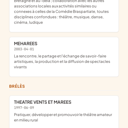
Bretagne et au-delà ; collaboration avec les autres
associations locales aux activités similaires ou
connexes à celles de la Comédie Braspartiate, toutes
disciplines confondues : théâtre, musique, danse,
cinéma, ludique
MEHAREES
2003-04-01
la rencontre, le partage et l'échange de savoir-faire
artistiques, la production et la diffusion de spectacles
vivants
BRÉLÈS
THEATRE VENTS ET MAREES
1997-06-09
Pratiquer, développer et promouvoir le théâtre amateur
en milieu rural