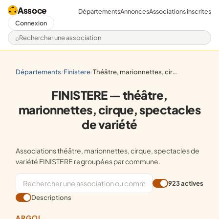
Assoce
Départements
Annonces
Associations inscrites
Connexion
Rechercher une association
départements
finistere
théâtre, marionnettes, cirque, spectacles de variété
/
/
FINISTERE — théâtre,
marionnettes, cirque, spectacles
de variété
Associations théâtre, marionnettes, cirque, spectacles de
variété FINISTERE regroupées par commune.
923 actives
Descriptions
ARGOL