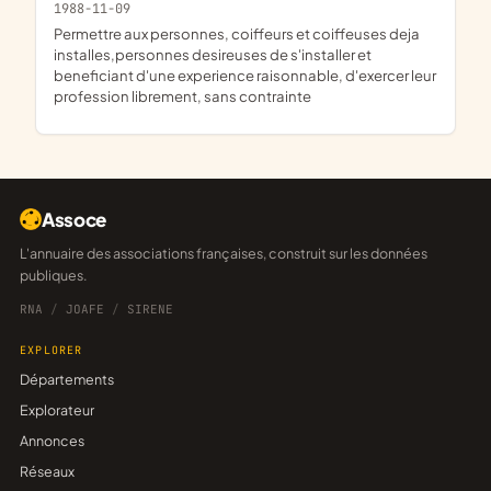
1988-11-09
permettre aux personnes, coiffeurs et coiffeuses deja
installes,personnes desireuses de s'installer et
beneficiant d'une experience raisonnable, d'exercer leur
profession librement, sans contrainte
Assoce
L'annuaire des associations françaises, construit sur les données
publiques.
RNA
/
JOAFE
/
SIRENE
EXPLORER
Départements
Explorateur
Annonces
Réseaux