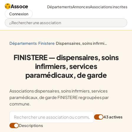
Assoce
Départements
Annonces
Associations inscrites
Connexion
Rechercher une association
départements
finistere
dispensaires, soins infirmiers, services paramédicaux, de garde
/
/
FINISTERE — dispensaires, soins
infirmiers, services
paramédicaux, de garde
Associations dispensaires, soins infirmiers, services
paramédicaux, de garde FINISTERE regroupées par
commune.
43 actives
Descriptions