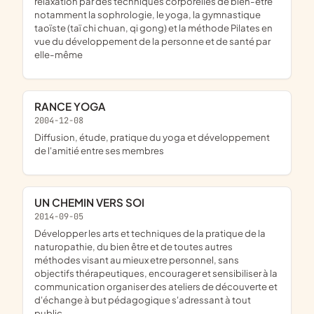
relaxation par des techniques corporelles de bien-être
notamment la sophrologie, le yoga, la gymnastique
taoïste (taï chi chuan, qi gong) et la méthode Pilates en
vue du développement de la personne et de santé par
elle-même
RANCE YOGA
2004-12-08
diffusion, étude, pratique du yoga et développement
de l'amitié entre ses membres
UN CHEMIN VERS SOI
2014-09-05
développer les arts et techniques de la pratique de la
naturopathie, du bien être et de toutes autres
méthodes visant au mieux etre personnel, sans
objectifs thérapeutiques, encourager et sensibiliser à la
communication organiser des ateliers de découverte et
d'échange à but pédagogique s'adressant à tout
public