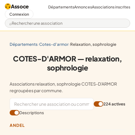
Assoce
Départements
Annonces
Associations inscrites
Connexion
Rechercher une association
départements
cotes-d'armor
relaxation, sophrologie
/
/
COTES-D'ARMOR — relaxation,
sophrologie
Associations relaxation, sophrologie COTES-D'ARMOR
regroupées par commune.
224 actives
Descriptions
ANDEL