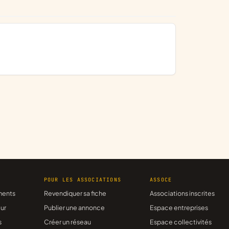
R
POUR LES ASSOCIATIONS
ASSOCE
ments
Revendiquer sa fiche
Associations inscrites
ur
Publier une annonce
Espace entreprises
s
Créer un réseau
Espace collectivités