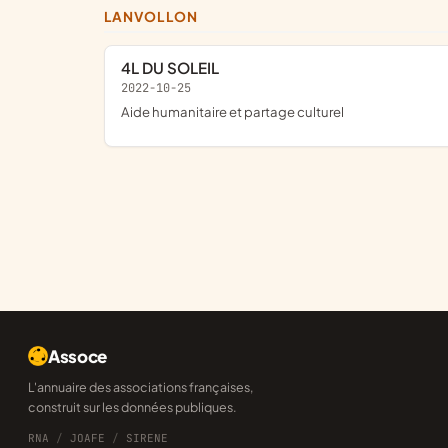
LANVOLLON
4L DU SOLEIL
2022-10-25
aide humanitaire et partage culturel
Assoce
L'annuaire des associations françaises,
construit sur les données publiques.
RNA
/
JOAFE
/
SIRENE