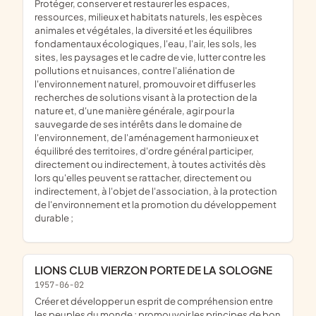
protéger, conserver et restaurer les espaces,
ressources, milieux et habitats naturels, les espèces
animales et végétales, la diversité et les équilibres
fondamentaux écologiques, l'eau, l'air, les sols, les
sites, les paysages et le cadre de vie, lutter contre les
pollutions et nuisances, contre l'aliénation de
l'environnement naturel, promouvoir et diffuser les
recherches de solutions visant à la protection de la
nature et, d'une manière générale, agir pour la
sauvegarde de ses intérêts dans le domaine de
l'environnement, de l'aménagement harmonieux et
équilibré des territoires, d'ordre général participer,
directement ou indirectement, à toutes activités dès
lors qu'elles peuvent se rattacher, directement ou
indirectement, à l'objet de l'association, à la protection
de l'environnement et la promotion du développement
durable ;
LIONS CLUB VIERZON PORTE DE LA SOLOGNE
1957-06-02
créer et développer un esprit de compréhension entre
les peuples du monde ; promouvoir les principes de bon