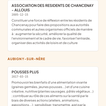
ASSOCIATION DES RESIDENTS DE CHANCENAY
- ALLOUIS
2005-12-15
constituer une force de réflexion entre les résidents de
Chancenay pour faire des propositions aux autorités
communales et autres organismes officiels de manière
à : augmenter la sécurité, améliorer la qualité de
l'environnement et le cadre de vie, favoriser l'entraide,
organiser des activités de loisirs et de culture
AUBIGNY-SUR-NÈRE
POUSSES PLUS
2017-03-15
promouvoir les bienfaits d'une alimentation vivante
(graines germées, jeunes pousses...) et d'une cuisine
créative, nutritive (plantes sauvages, pâtés végétaux...)
; contribuer au rôle de ces aliments sur la santé par le
biais de diverses actions (ateliers, animations,
expositions...) ; sensibiliser, transmettre, agri par la