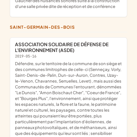
Gaucher des nuisances sonores suite à la construction
d'une salle privée dite de réception et de conférence
SAINT-GERMAIN-DES-BOIS
ASSOCIATION SOLIDAIRE DE DÉFENSE DE
L'ENVIRONNEMENT (ASDE)
2019-05-16
défendre, sur le territoire de la commune de son siège et
des communes limitrophes de celle-ci (Senneçay, Vorly,
Saint-Denis-de-Palin, Dun-sur-Auron, Contres, Uzay-
le-Venon, Chavannes, Serruelles, Levet) , mais aussi des
Communautés de Communes l'entourant, dénommées
"Le Dunois", "Arnon Boischaut Cher", "Coeur de France",
et "Bourges Plus", l'environnement, ainsi que protéger
les espaces naturels, la flore et la faune, le patrimoine
naturel et culturel, les paysages, contre toutes les
atteintes qui pourraient leur être portées, plus
particulièrement par l'implantation d'éoliennes, de
panneaux photovoltaïques, et de méthaniseurs, ainsi
que des équipements qui leur sont liés ; sensibiliser