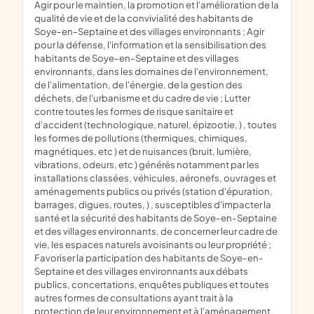
agir pour le maintien, la promotion et l'amélioration de la
qualité de vie et de la convivialité des habitants de
Soye-en-Septaine et des villages environnants ; Agir
pour la défense, l'information et la sensibilisation des
habitants de Soye-en-Septaine et des villages
environnants, dans les domaines de l'environnement,
de l'alimentation, de l'énergie, de la gestion des
déchets, de l'urbanisme et du cadre de vie ; Lutter
contre toutes les formes de risque sanitaire et
d'accident (technologique, naturel, épizootie, ) , toutes
les formes de pollutions (thermiques, chimiques,
magnétiques, etc ) et de nuisances (bruit, lumière,
vibrations, odeurs, etc ) générés notamment par les
installations classées, véhicules, aéronefs, ouvrages et
aménagements publics ou privés (station d'épuration,
barrages, digues, routes, ) , susceptibles d'impacter la
santé et la sécurité des habitants de Soye-en-Septaine
et des villages environnants, de concerner leur cadre de
vie, les espaces naturels avoisinants ou leur propriété ;
Favoriser la participation des habitants de Soye-en-
Septaine et des villages environnants aux débats
publics, concertations, enquêtes publiques et toutes
autres formes de consultations ayant trait à la
protection de leur environnement et à l'aménagement