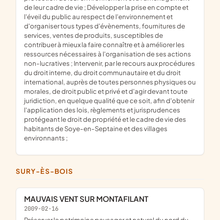
de leur cadre de vie ; Développer la prise en compte et
l'éveil du public au respect de l'environnement et
d'organiser tous types d'évènements, fournitures de
services, ventes de produits, susceptibles de
contribuer à mieux la faire connaître et à améliorer les
ressources nécessaires à l'organisation de ses actions
non-lucratives ; Intervenir, par le recours aux procédures
du droit interne, du droit communautaire et du droit
international, auprès de toutes personnes physiques ou
morales, de droit public et privé et d'agir devant toute
juridiction, en quelque qualité que ce soit, afin d'obtenir
l'application des lois, règlements et jurisprudences
protégeant le droit de propriété et le cadre de vie des
habitants de Soye-en-Septaine et des villages
environnants ;
SURY-ÈS-BOIS
MAUVAIS VENT SUR MONTAFILANT
2009-02-16
préserver le patrimoine paysager et naturel du nord du