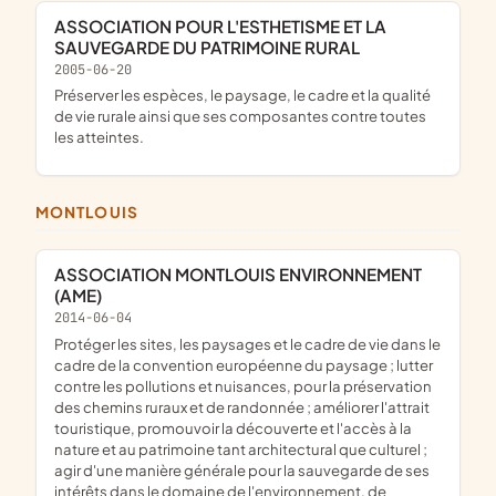
ASSOCIATION POUR L'ESTHETISME ET LA
SAUVEGARDE DU PATRIMOINE RURAL
2005-06-20
Préserver les espèces, le paysage, le cadre et la qualité
de vie rurale ainsi que ses composantes contre toutes
les atteintes.
MONTLOUIS
ASSOCIATION MONTLOUIS ENVIRONNEMENT
(AME)
2014-06-04
protéger les sites, les paysages et le cadre de vie dans le
cadre de la convention européenne du paysage ; lutter
contre les pollutions et nuisances, pour la préservation
des chemins ruraux et de randonnée ; améliorer l'attrait
touristique, promouvoir la découverte et l'accès à la
nature et au patrimoine tant architectural que culturel ;
agir d'une manière générale pour la sauvegarde de ses
intérêts dans le domaine de l'environnement, de