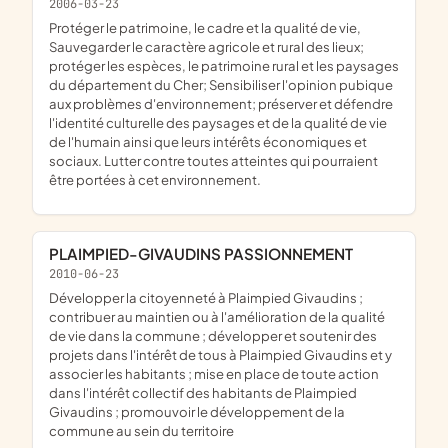
2006-03-23
Protéger le patrimoine, le cadre et la qualité de vie,
Sauvegarder le caractère agricole et rural des lieux;
protéger les espèces, le patrimoine rural et les paysages
du département du Cher; Sensibiliser l'opinion pubique
aux problèmes d'environnement; préserver et défendre
l'identité culturelle des paysages et de la qualité de vie
de l'humain ainsi que leurs intérêts économiques et
sociaux. Lutter contre toutes atteintes qui pourraient
être portées à cet environnement.
PLAIMPIED-GIVAUDINS PASSIONNEMENT
2010-06-23
développer la citoyenneté à Plaimpied Givaudins ;
contribuer au maintien ou à l'amélioration de la qualité
de vie dans la commune ; développer et soutenir des
projets dans l'intérêt de tous à Plaimpied Givaudins et y
associer les habitants ; mise en place de toute action
dans l'intérêt collectif des habitants de Plaimpied
Givaudins ; promouvoir le développement de la
commune au sein du territoire