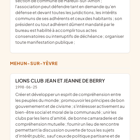
section de commune de Mareuil-sur-Arnon ;
l'association peut défendre tant en demande qu'en
défense et devant toutes les juridictions, les intérêts
communs de ses adhérents et ceux des habitants ; son
président ou tout adhérent dûment mandaté par le
bureau est habilité à accomplir tous actes
conservatoires ou interruptifs de déchéance ; organiser
toute manifestation publique ;
MEHUN-SUR-YÈVRE
LIONS CLUB JEAN ET JEANNE DE BERRY
1998-06-25
créer et développer un esprit de compréhension entre
les peuples du monde ; promouvoir les principes de bon
gouvernement et de civisme ; s'intéresser activement au
bien-être social et moral de la communauté ; unir les
clubs par les liens d'amitié, de bonne camaraderie et de
compréhension mutuelle ; fournir un lieu de rencontre
permettant la discussion ouverte de tous les sujets
d'intérêt public, sauf ceux de politique partisane et de