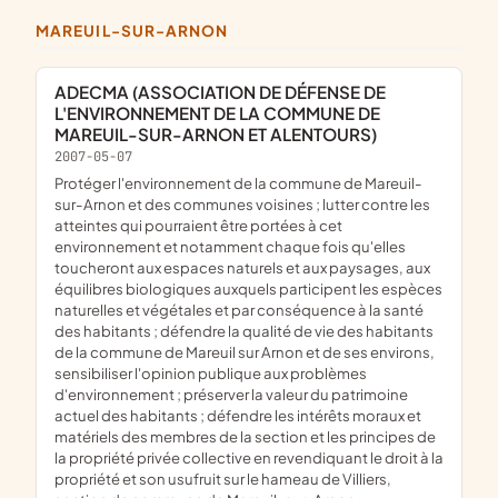
MAREUIL-SUR-ARNON
ADECMA (ASSOCIATION DE DÉFENSE DE
L'ENVIRONNEMENT DE LA COMMUNE DE
MAREUIL-SUR-ARNON ET ALENTOURS)
2007-05-07
protéger l'environnement de la commune de Mareuil-
sur-Arnon et des communes voisines ; lutter contre les
atteintes qui pourraient être portées à cet
environnement et notamment chaque fois qu'elles
toucheront aux espaces naturels et aux paysages, aux
équilibres biologiques auxquels participent les espèces
naturelles et végétales et par conséquence à la santé
des habitants ; défendre la qualité de vie des habitants
de la commune de Mareuil sur Arnon et de ses environs,
sensibiliser l'opinion publique aux problèmes
d'environnement ; préserver la valeur du patrimoine
actuel des habitants ; défendre les intérêts moraux et
matériels des membres de la section et les principes de
la propriété privée collective en revendiquant le droit à la
propriété et son usufruit sur le hameau de Villiers,