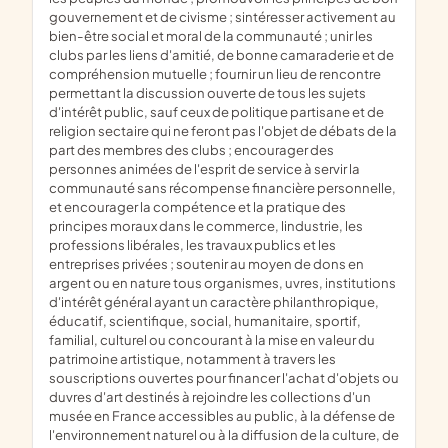
gouvernement et de civisme ; sintéresser activement au
bien-être social et moral de la communauté ; unir les
clubs par les liens d'amitié, de bonne camaraderie et de
compréhension mutuelle ; fournir un lieu de rencontre
permettant la discussion ouverte de tous les sujets
d'intérêt public, sauf ceux de politique partisane et de
religion sectaire qui ne feront pas l'objet de débats de la
part des membres des clubs ; encourager des
personnes animées de l'esprit de service à servir la
communauté sans récompense financière personnelle,
et encourager la compétence et la pratique des
principes moraux dans le commerce, lindustrie, les
professions libérales, les travaux publics et les
entreprises privées ; soutenir au moyen de dons en
argent ou en nature tous organismes, uvres, institutions
d'intérêt général ayant un caractère philanthropique,
éducatif, scientifique, social, humanitaire, sportif,
familial, culturel ou concourant à la mise en valeur du
patrimoine artistique, notamment à travers les
souscriptions ouvertes pour financer l'achat d'objets ou
duvres d'art destinés à rejoindre les collections d'un
musée en France accessibles au public, à la défense de
l'environnement naturel ou à la diffusion de la culture, de