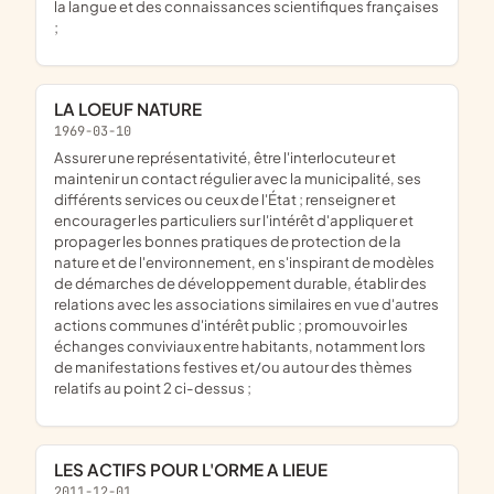
la langue et des connaissances scientifiques françaises
;
LA LOEUF NATURE
1969-03-10
assurer une représentativité, être l'interlocuteur et
maintenir un contact régulier avec la municipalité, ses
différents services ou ceux de l'État ; renseigner et
encourager les particuliers sur l'intérêt d'appliquer et
propager les bonnes pratiques de protection de la
nature et de l'environnement, en s'inspirant de modèles
de démarches de développement durable, établir des
relations avec les associations similaires en vue d'autres
actions communes d'intérêt public ; promouvoir les
échanges conviviaux entre habitants, notamment lors
de manifestations festives et/ou autour des thèmes
relatifs au point 2 ci-dessus ;
LES ACTIFS POUR L'ORME A LIEUE
2011-12-01