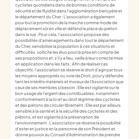
cyclistes quotidiens dans de bonnes conditions de
sécurité et de fluidité dans l'agglomération berruyère et
le département du Cher ; L'association a également
pour but la promotion de la marche comme mode de
déplacement sûr en ville et défend la place du piéton
dans la rue ; Pour cela, l'association propose des
possibilités d'aménagements dans tout le département
du Cher, sensibilise la population à ces situations et
difficultés, sollicite les élus pour la prise en compte de
ses propositions et, s'il y a lieu, veille à leur correcte mise
en application dans les faits ; Afin de réaliser ces
objectifs, l'association se réserve le droit d'agir par tous
les moyens appropriés ou voie de Droit, pour y défendre
tant les intérêts matériels et moraux de l'Association que
ceux de ses membres si besoin ; Elle est vigilante sur le
bon usage de l'argent des contribuables, notamment
conformément à la loi et au droit légitime des cyclistes
et des piétons de circuler librement ; Elle est par ailleurs
sensible à la santé et à la sécurité des cyclistes et des
piétons, et est vigilante à la préservation de
l'environnement ; L'association se réserve la possibilité
d'ester en justice en la personne de son Président et
donne pouvoir au Conseil d'Administration de prendre