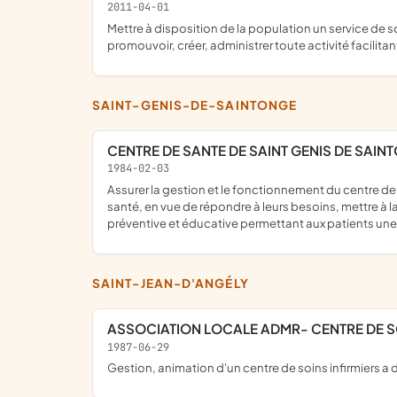
2011-04-01
mettre à disposition de la population un service de soins infirmiers et d'aide à domicile ; favoriser une action sanitaire, préventive et éducative auprès de la population ;
promouvoir, créer, administrer toute activité facilita
SAINT-GENIS-DE-SAINTONGE
CENTRE DE SANTE DE SAINT GENIS DE SAIN
1984-02-03
assurer la gestion et le fonctionnement du centre de santé placé sous sa responsabilité, en offrant aux patients, la possibilité d'avoir recours à différents professionnels de
santé, en vue de répondre à leurs besoins, mettre à la
préventive et éducative permettant aux patients un
SAINT-JEAN-D'ANGÉLY
ASSOCIATION LOCALE ADMR- CENTRE DE 
1987-06-29
gestion, animation d'un centre de soins infirmiers a