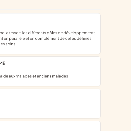
nt en parallèle et en complément de celles définies
s soins ...
IME
son aide aux malades et anciens malades