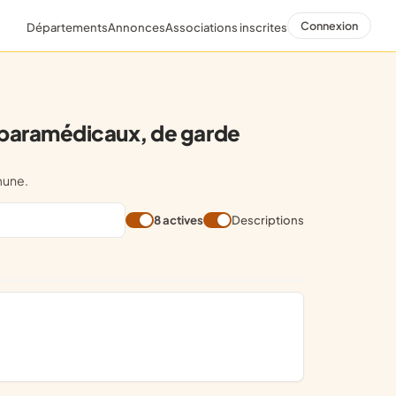
Connexion
Départements
Annonces
Associations inscrites
 paramédicaux, de garde
mune.
8 actives
Descriptions