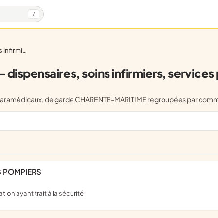
/
amédicaux, de garde
spensaires, soins infirmiers, services
vices paramédicaux, de garde CHARENTE-MARITIME regroupées par com
S POMPIERS
ion ayant trait à la sécurité