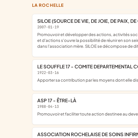
LA ROCHELLE
SILOE (SOURCE DE VIE, DE JOIE, DE PAIX,
2007-01-19
Promouvoir et développer des actions, activités sociales et humanitaires à travers le Monde. SILOE en tant qu'association mère, à travers les différents pôles de développements
et d'actions s'ouvre la possibilité de réunir en son 
dans l'association mère. SILOE se décompose de diffé
LE SOUFFLE 17 - COMITE DEPARTEMENTAL
1922-03-16
Apporter sa contribution par les moyens dont elle di
ASP 17 - ÊTRE-LÀ
1988-04-13
Promouvoir et faciliter toute action destinee au dev
ASSOCIATION ROCHELAISE DE SOINS INFIR