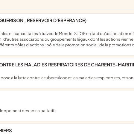
 DE GUERISON ; RESERVOIR D'ESPERANCE)
sein, d'autres associations ou groupements légaux dont les actions vienne
rents pôles d'actions : pôle de la promotion social, de la promotions de
 CONTRE LES MALADIES RESPIRATOIRES DE CHARENTE-MARIT
spose à la lutte contre la tuberculose et les maladies respiratoires, et 
eloppement des soins palliatifs
MIERS