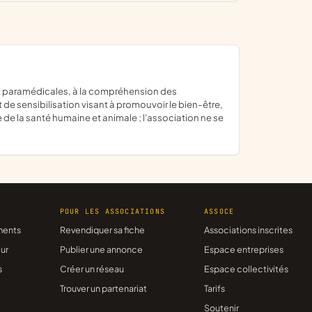
de sensibilisation visant à promouvoir le bien-être,
 de la santé humaine et animale ; l'association ne se
R
POUR LES ASSOCIATIONS
ASSOCE
ments
Revendiquer sa fiche
Associations inscrites
ur
Publier une annonce
Espace entreprises
s
Créer un réseau
Espace collectivités
Trouver un partenariat
Tarifs
Soutenir