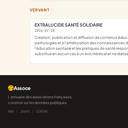
VERVANT
EXTRALUCIDE SANTÉ SOLIDAIRE
2026-01-28
création, publication et diffusion de contenus éducatifs et informatifs relatifs à la santé humaine, aux pratiques médicales et paramédicales, à la compréhension des
pathologies et à l'amélioration des connaissances de
l'éducation sanitaire et les pratiques de santé respo
substitue en aucun cas à un avis médical et ne réali
Assoce
L'annuaire des associations françaises,
construit sur les données publiques.
RNA
/
JOAFE
/
SIRENE