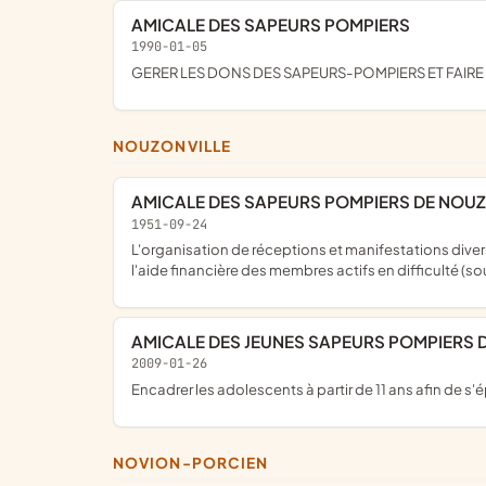
AMICALE DES SAPEURS POMPIERS
1990-01-05
GERER LES DONS DES SAPEURS-POMPIERS ET FAIR
NOUZONVILLE
AMICALE DES SAPEURS POMPIERS DE NOU
1951-09-24
l'organisation de réceptions et manifestations diverses, de manifestations à caractère sportif, amélioration du cadre de vie des sapeurs-pompiers au sein du centre de secours,
l'aide financière des membres actifs en difficulté (sous
AMICALE DES JEUNES SAPEURS POMPIERS
2009-01-26
encadrer les adolescents à partir de 11 ans afin de
NOVION-PORCIEN