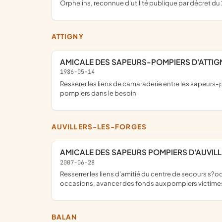
Orphelins, reconnue d'utilité publique par décret du 
ATTIGNY
AMICALE DES SAPEURS-POMPIERS D'ATTIG
1986-05-14
resserer les liens de camaraderie entre les sapeurs-pompiers, occuper leurs loisirs, entretenir des relations amicales avec les habitants de la commune, venir en aide aux
pompiers dans le besoin
AUVILLERS-LES-FORGES
AMICALE DES SAPEURS POMPIERS D'AUVIL
2007-06-28
resserrer les liens d'amitié du centre de secours s?occuper de l'intérêt de ses membres tant au point de vue moral qu'administratif, participer à l'animation des villages à diverses
occasions, avancer des fonds aux pompiers victime
BALAN