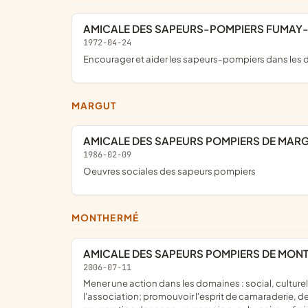
AMICALE DES SAPEURS-POMPIERS FUMAY
1972-04-24
encourager et aider les sapeurs-pompiers dans les d
MARGUT
AMICALE DES SAPEURS POMPIERS DE MAR
1986-02-09
Oeuvres sociales des sapeurs pompiers
MONTHERMÉ
AMICALE DES SAPEURS POMPIERS DE MON
2006-07-11
mener une action dans les domaines : social, culturel, artistique, touristique et sportif, sans que l'énumération ci-dessus puisse être considérée comme limitative des activités de
l'association; promouvoir l'esprit de camaraderie, de