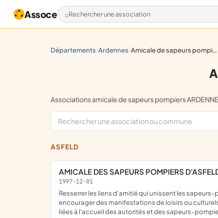
Assoce
Rechercher une association
départements
ardennes
amicale de sapeurs pompiers
/
/
A
Associations amicale de sapeurs pompiers ARDEN
ASFELD
AMICALE DES SAPEURS POMPIERS D'ASFEL
1997-12-01
resserrer les liens d'amitié qui unissent les sapeurs-pompiers et prêter un mutuel appui à tous les membres adhérents ou retraités, si les fonds le permettent ; organiser ou
encourager des manifestations de loisirs ou culturel
liées à l'accueil des autorités et des sapeurs-pompie