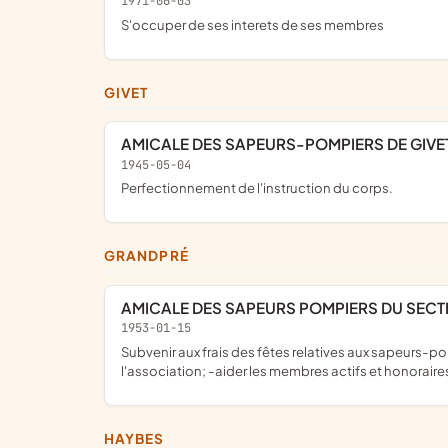
1971-06-03
s'occuper de ses interets de ses membres
GIVET
AMICALE DES SAPEURS-POMPIERS DE GIVE
1945-05-04
Perfectionnement de l'instruction du corps.
GRANDPRÉ
AMICALE DES SAPEURS POMPIERS DU SEC
1953-01-15
subvenir aux frais des fêtes relatives aux sapeurs-pompiers et concours ayant pour but le perfectionnement de l'instruction des membres du centre de secours adhérent à
l'association; -aider les membres actifs et honorair
HAYBES