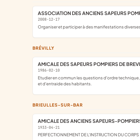
ASSOCIATION DES ANCIENS SAPEURS POM
2008-12-17
organiser et participer à des manifestations diverse
BRÉVILLY
AMICALE DES SAPEURS POMPIERS DE BREVI
1986-02-10
etudier en commun les questions d'ordre technique, economique et sociale, concernant la vie du corps des sapeurs pompiers. renforcer la solidarite, l'esprit de comprehension
et d'entraide des habitants.
BRIEULLES-SUR-BAR
AMICALE DES ANCIENS SAPEURS-POMPIER
1933-04-21
PERFECTIONNEMENT DE L'INSTRUCTION DU CORPS