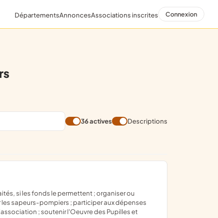
Connexion
Départements
Annonces
Associations inscrites
rs
36 actives
Descriptions
ar les sapeurs-pompiers ; participer aux dépenses
association ; soutenir l'Oeuvre des Pupilles et