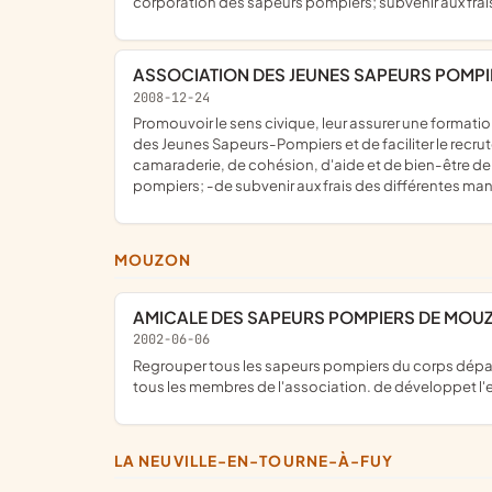
corporation des sapeurs pompiers; subvenir aux frai
ASSOCIATION DES JEUNES SAPEURS POMPI
2008-12-24
promouvoir le sens civique, leur assurer une formation civique, les préparer lors de cours théoriques et pratiques mais également sportifs afin de les préparer au Brevet de Cadets
des Jeunes Sapeurs-Pompiers et de faciliter le recrut
camaraderie, de cohésion, d'aide et de bien-être de 
pompiers; -de subvenir aux frais des différentes man
MOUZON
AMICALE DES SAPEURS POMPIERS DE MOU
2002-06-06
Regrouper tous les sapeurs pompiers du corps départemental des ardennes affectés au centre de secours de Mouzon. d'entretenir et de maintenir un esprit de cohésion entre
tous les membres de l'association. de développet l'
LA NEUVILLE-EN-TOURNE-À-FUY