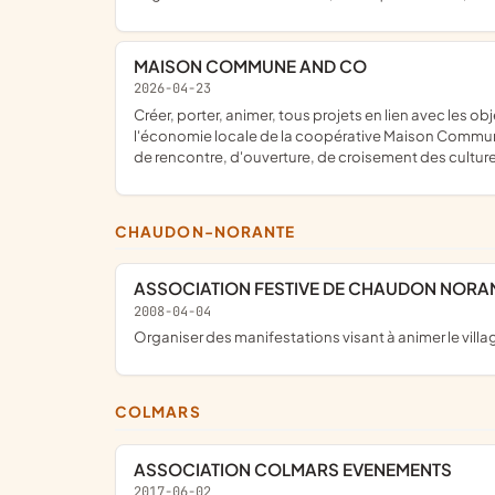
MAISON COMMUNE AND CO
2026-04-23
créer, porter, animer, tous projets en lien avec les objectifs et valeurs de solidarité, de lien social, d'éducation populaire, de promotion de la culture populaire, de soutien de
l'économie locale de la coopérative Maison Commune, 
de rencontre, d'ouverture, de croisement des cultures
CHAUDON-NORANTE
ASSOCIATION FESTIVE DE CHAUDON NORAN
2008-04-04
organiser des manifestations visant à animer le vill
COLMARS
ASSOCIATION COLMARS EVENEMENTS
2017-06-02