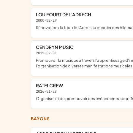
LOU FOURT DE L'ADRECH
2000-02-29
rénovation du four de l'Adroit au quartier des Allem
CENDRYN MUSIC
2015-09-01
promouvoir la musique à travers l'apprentissage d'instruments, d'ateliers musique ; découverte de la musicothérapie, par la création de musique assistée par ordinateur et
l'organisation de diverses manifestations musicales (
RATELCREW
2026-01-28
organiser et de promouvoir des événements sportifs 
BAYONS