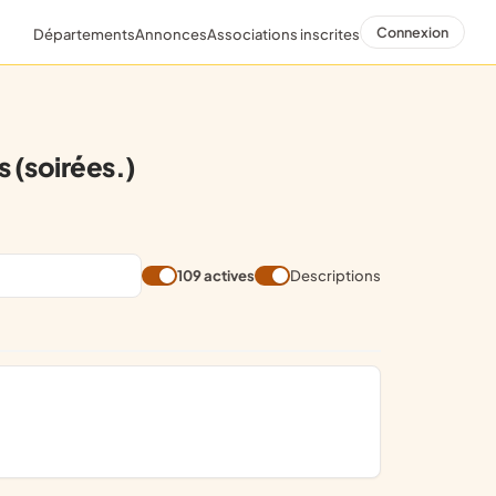
Connexion
Départements
Annonces
Associations inscrites
(soirées.)
109 actives
Descriptions