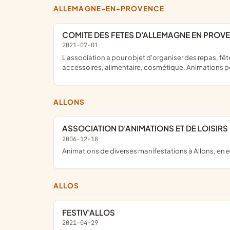
ALLEMAGNE-EN-PROVENCE
COMITE DES FETES D'ALLEMAGNE EN PROV
2021-07-01
L'association a pour objet d'organiser des repas, fête votive, jeux type loto, concours de pétanque, tombola, buvette, activités économiques : prêt-à-porter, goodies,
accessoires, alimentaire, cosmétique. Animations po
ALLONS
ASSOCIATION D'ANIMATIONS ET DE LOISIR
2006-12-18
animations de diverses manifestations à Allons, en e
ALLOS
FESTIV'ALLOS
2021-04-29