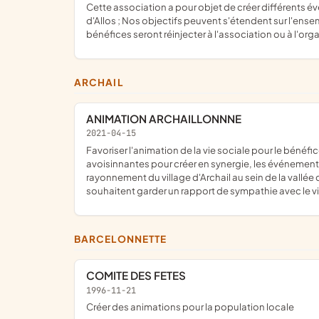
cette association a pour objet de créer différents événements ponctuel, ayant pour but de développer l'animation, la festivité, l'événementiel et la communication au sein du val
d'Allos ; Nos objectifs peuvent s'étendent sur l'en
bénéfices seront réinjecter à l'association ou à l'org
ARCHAIL
ANIMATION ARCHAILLONNNE
2021-04-15
favoriser l'animation de la vie sociale pour le bénéfice des habitants de la commune d'Archail, toutes générations confondues ; favoriser les liens positifs avec les communes
avoisinnantes pour créer en synergie, les événements t
rayonnement du village d'Archail au sein de la vallée 
souhaitent garder un rapport de sympathie avec le vill
BARCELONNETTE
COMITE DES FETES
1996-11-21
créer des animations pour la population locale