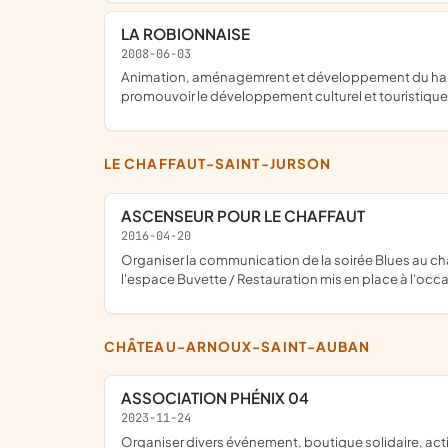
LA ROBIONNAISE
2008-06-03
animation, aménagemrent et développement du hameau de Robion; organiser des festivités et des animations ; proposer des aménagements ; améliorer la vie et le bien-être,
promouvoir le développement culturel et touristiq
LE CHAFFAUT-SAINT-JURSON
ASCENSEUR POUR LE CHAFFAUT
2016-04-20
organiser la communication de la soirée Blues au château organisée par la commune du Chaffaut, organiser la bonne diffusion de l'information relative à l'événement, organiser
l'espace Buvette / Restauration mis en place à l'oc
CHÂTEAU-ARNOUX-SAINT-AUBAN
ASSOCIATION PHÉNIX 04
2023-11-24
organiser divers événement, boutique solidaire, act