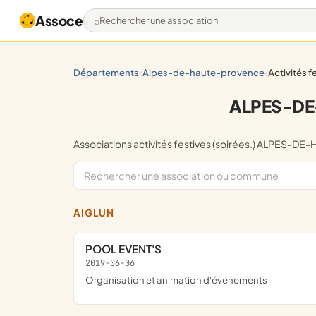
Assoce
Rechercher une association
départements
alpes-de-haute-provence
activités 
/
/
ALPES-DE-
Associations activités festives (soirées.) ALPE
AIGLUN
POOL EVENT'S
2019-06-06
organisation et animation d'évenements